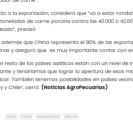
ador de carne”.
to a la exportación, consideró que “va a estar ronda
 toneladas de carne porcina contra las 40.000 o 42.0
sado”, precisó
ó además que China representa el 90% de las export
inas y aseguró que es muy importante contar con e
el resto de los países asiáticos están con un nivel de
ante y tendríamos que lograr la apertura de esos m
ificar. También tenemos posibilidades en países veci
 y Chile”, cerró.
(Noticias AgroPecuarias)
:
carne
China
exportaciones
porcina