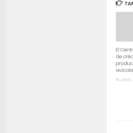
TAM
El Centr
de créd
produc
avícol
19 JULIO,