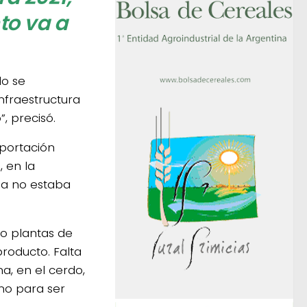
to va a
do se
fraestructura
 precisó.
xportación
 en la
na no estaba
do plantas de
roducto. Falta
na, en el cerdo,
no para ser