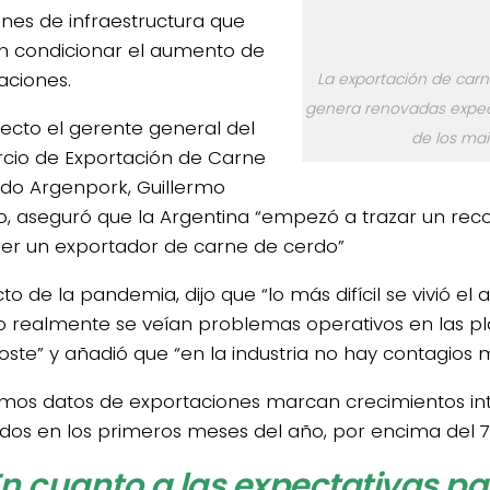
ones de infraestructura que
 condicionar el aumento de
aciones.
La exportación de carn
genera renovadas expect
pecto el gerente general del
de los mai
cio de Exportación de Carne
do Argenpork, Guillermo
to, aseguró que la Argentina “empezó a trazar un reco
ser un exportador de carne de cerdo”
to de la pandemia, dijo que “lo más difícil se vivió el
 realmente se veían problemas operativos en las pl
oste” y añadió que “en la industria no hay contagios m
timos datos de exportaciones marcan crecimientos i
os en los primeros meses del año, por encima del 7
n cuanto a las expectativas pa