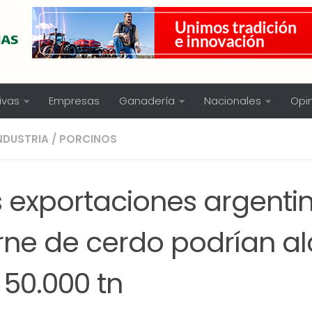
ivas
Empresas
Ganadería
Nacionales
Opi
NDUSTRIA
/
PORCINOS
s exportaciones argenti
rne de cerdo podrían a
 50.000 tn