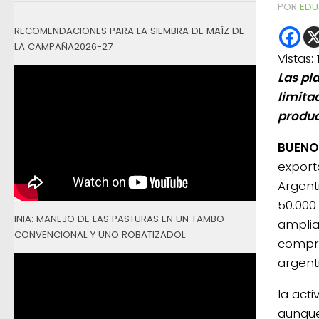
POR
EDU
RECOMENDACIONES PARA LA SIEMBRA DE MAÍZ DE
LA CAMPAÑA2026-27
Vistas:
Las pl
limita
produc
BUENOS
export
Argent
50.000
INIA: MANEJO DE LAS PASTURAS EN UN TAMBO
amplia
CONVENCIONAL Y UNO ROBATIZADOL
compra
argent
la act
aunque