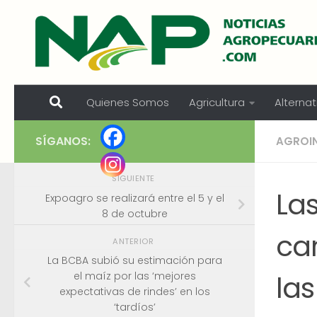
Skip to content
Quienes Somos
Agricultura
Alternat
SÍGANOS:
AGROI
SIGUIENTE
La
Expoagro se realizará entre el 5 y el
8 de octubre
ca
ANTERIOR
La BCBA subió su estimación para
las
el maíz por las ‘mejores
expectativas de rindes’ en los
‘tardíos’