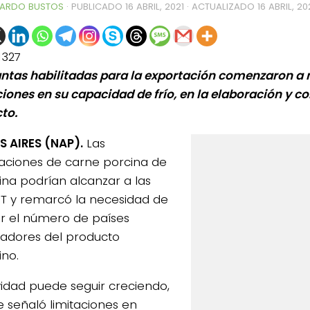
ARDO BUSTOS
· PUBLICADO
16 ABRIL, 2021
· ACTUALIZADO
16 ABRIL, 20
1327
antas habilitadas para la exportación comenzaron a
ciones en su capacidad de frío, en la elaboración y 
to.
 AIRES (NAP).
Las
aciones de carne porcina de
ina podrían alcanzar a las
 T y remarcó la necesidad de
r el número de países
dores del producto
ino.
ividad puede seguir creciendo,
 señaló limitaciones en