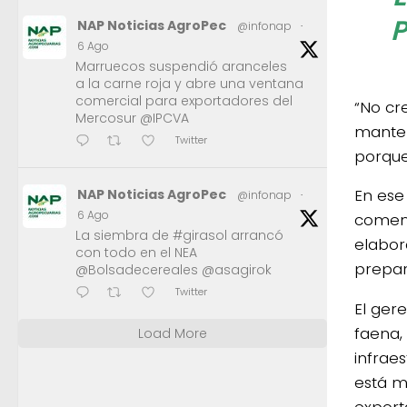
P
NAP Noticias AgroPec
@infonap
·
6 Ago
Marruecos suspendió aranceles
a la carne roja y abre una ventana
comercial para exportadores del
“No cr
Mercosur @IPCVA
manten
Twitter
porque
En ese
NAP Noticias AgroPec
@infonap
·
6 Ago
comenz
La siembra de #girasol arrancó
elabor
con todo en el NEA
prepar
@Bolsadecereales @asagirok
Twitter
El ger
faena,
Load More
infraes
está m