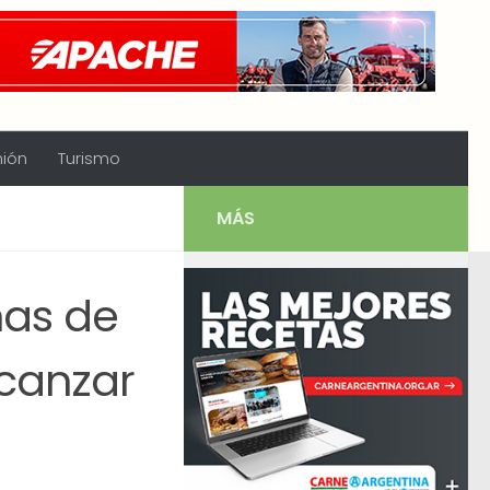
nión
Turismo
MÁS
nas de
lcanzar