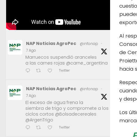
cuesti
pueden
export
Al res
Consor
NAP Noticias AgroPec
@infonap
·
7 Ago
de Cer
Marruecos suspendió aranceles
Proiet
a las carnes rojas @carne_argentina
hacia 
Twitter
Respec
NAP Noticias AgroPec
@infonap
·
cuando
7 Ago
y desp
El exceso de agua frena la
siembra de trigo y compromete a los
Los úl
ciclos cortos @Bolsadecereales
marcad
@ArgenTrigo
Twitter
E