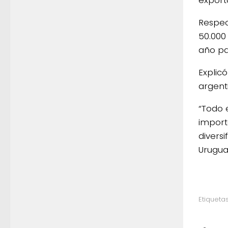
export
Respec
50.000
año pa
Explic
argent
“Todo 
import
divers
Uruguay
Etiquetas