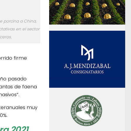
e porcina a China,
ativas en el sector
ceros.
rrido firme
 año pasado
antas de faena
asivos”.
nteranuales muy
0%.
ra 2021,