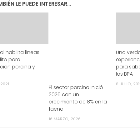
BIÉN LE PUEDE INTERESAR...
al habilita líneas
Una verd
ito para
experienc
ción porcina y
para sab
a
las BPA
 2021
8 JULIO, 201
El sector porcino inició
2026 con un
crecimiento de 8% en la
faena
16 MARZO, 2026