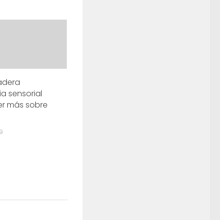
adera
ia sensorial
er más sobre
9