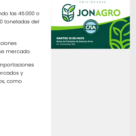
ndo las 45.000 o
00 toneladas del
aciones
se mercado.
 importaciones
ercados y
nos, como