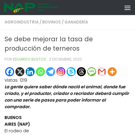
Skip to content
AGROINDUSTRIA
/
BOVINOS
/
GANADERÍA
Se debe mejorar la tasa de
producción de terneros
POR
EDUARDO BUSTOS
·
3 DICIEMBRE, 2020
Vistas:
1219
La gente quiere saber dónde nació el animal, donde fue
criado, y el productor, criador o recriador deberá cumplir
con una serie de pasos para poder informar al
comprador.
BUENOS
AIRES (NAP)
El rodeo de