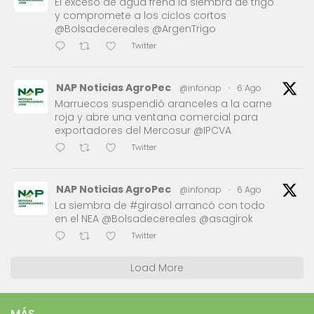
El exceso de agua frena la siembra de trigo
y compromete a los ciclos cortos
@Bolsadecereales @ArgenTrigo
Twitter
NAP Noticias AgroPec
@infonap
·
6 Ago
Marruecos suspendió aranceles a la carne
roja y abre una ventana comercial para
exportadores del Mercosur @IPCVA
Twitter
NAP Noticias AgroPec
@infonap
·
6 Ago
La siembra de #girasol arrancó con todo
en el NEA @Bolsadecereales @asagirok
Twitter
Load More
MÁS