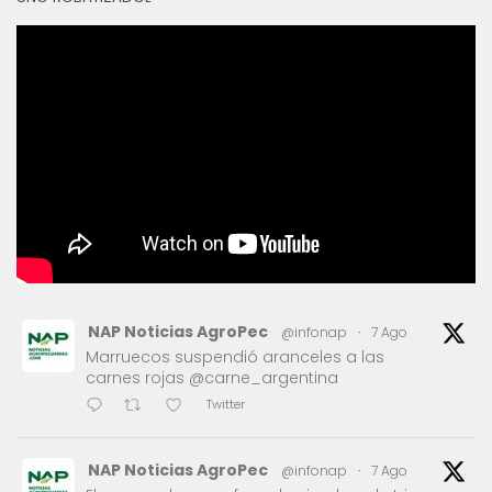
NAP Noticias AgroPec
@infonap
·
7 Ago
Marruecos suspendió aranceles a las
carnes rojas @carne_argentina
Twitter
NAP Noticias AgroPec
@infonap
·
7 Ago