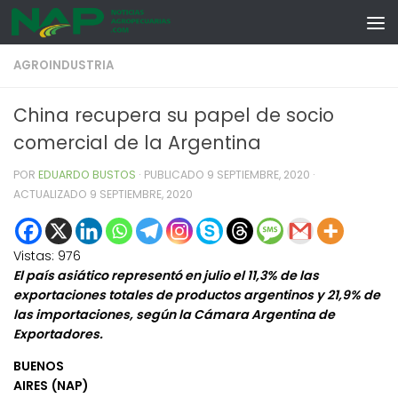
Skip to content
AGROINDUSTRIA
China recupera su papel de socio
comercial de la Argentina
POR
EDUARDO BUSTOS
· PUBLICADO
9 SEPTIEMBRE, 2020
·
ACTUALIZADO
9 SEPTIEMBRE, 2020
Vistas:
976
El país asiático representó en julio el 11,3% de las
exportaciones totales de productos argentinos y 21,9% de
las importaciones, según la Cámara Argentina de
Exportadores.
BUENOS
AIRES (NAP)