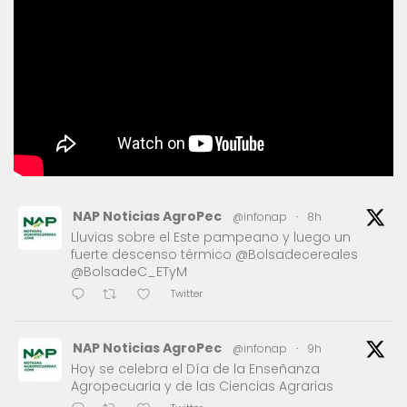
NAP Noticias AgroPec
@infonap
·
8h
Lluvias sobre el Este pampeano y luego un
fuerte descenso térmico @Bolsadecereales
@BolsadeC_ETyM
Twitter
NAP Noticias AgroPec
@infonap
·
9h
Hoy se celebra el Día de la Enseñanza
Agropecuaria y de las Ciencias Agrarias