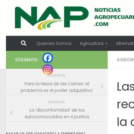
Skip to content
Quienes Somos
Agricultura
Alternat
SÍGANOS:
AGROI
SIGUIENTE
La
Para la Mesa de las Carnes ‘el
problema es el poder adquisitivo’
re
ANTERIOR
La ‘disconfomidad’ de los
la
autoconvocados en 4 puntos
PASAR DE SER GANADERO A EMPRESARIO