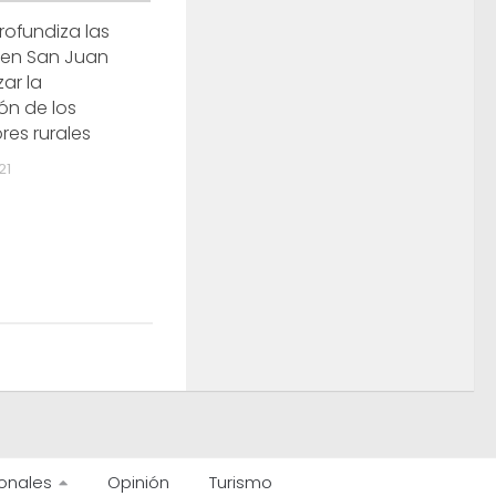
rofundiza las
 en San Juan
zar la
ón de los
res rurales
21
onales
Opinión
Turismo