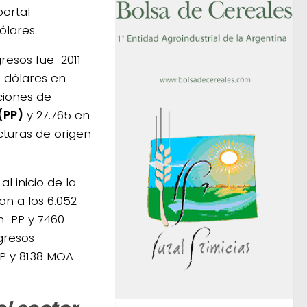
portal
ólares.
resos fue 2011
e dólares en
ciones de
(PP)
y 27.765 en
turas de origen
l inicio de la
on a los 6.052
n PP y 7460
gresos
PP y 8138 MOA