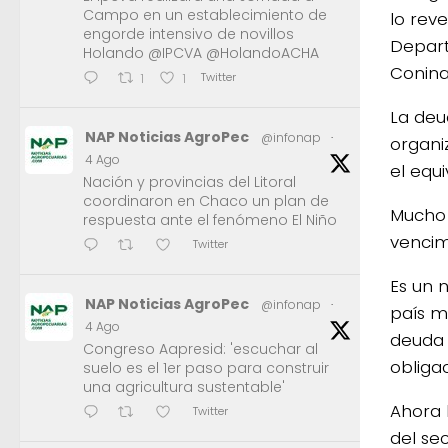
Campo en un establecimiento de
lo rev
engorde intensivo de novillos
Depar
Holando @IPCVA @HolandoACHA
Conina
Twitter
1
1
La deu
NAP Noticias AgroPec
@infonap
·
organi
4 Ago
el equ
Nación y provincias del Litoral
coordinaron en Chaco un plan de
Mucho 
respuesta ante el fenómeno El Niño
vencim
Twitter
Es un 
NAP Noticias AgroPec
@infonap
·
país m
4 Ago
deuda 
Congreso Aapresid: 'escuchar al
obliga
suelo es el 1er paso para construir
una agricultura sustentable'
Ahora 
Twitter
del se