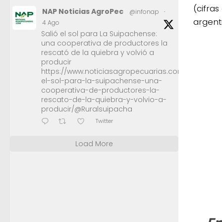
(cifras
NAP Noticias AgroPec
@infonap
·
argent
4 Ago
Salió el sol para La Suipachense:
una cooperativa de productores la
rescató de la quiebra y volvió a
producir
https://www.noticiasagropecuarias.com/2026/08/0
el-sol-para-la-suipachense-una-
cooperativa-de-productores-la-
rescato-de-la-quiebra-y-volvio-a-
producir/@Ruralsuipacha
Twitter
Load More