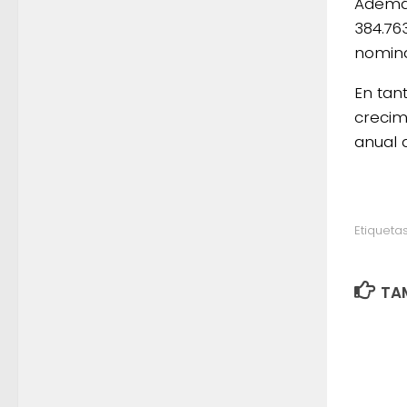
Además
384.76
nomina
En tan
crecim
anual 
Etiquetas
TAM