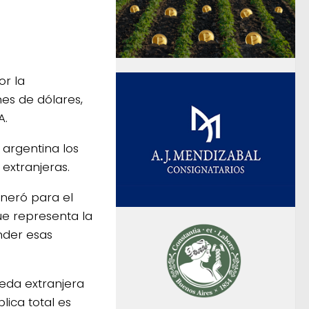
or la
nes de dólares,
A.
 argentina los
extranjeras.
eneró para el
ue representa la
nder esas
eda extranjera
lica total es