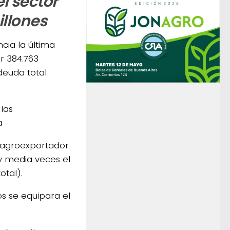
l sector
illones
cia la última
r 384.763
deuda total
las
a
r agroexportador
 y media veces el
otal).
s se equipara el