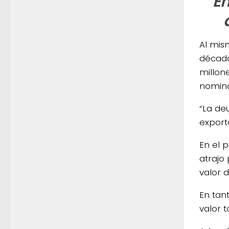
En
Al mis
década
millon
nomina
“La de
exporta
En el 
atrajo
valor 
En tan
valor t