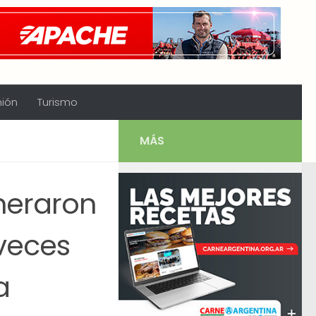
nión
Turismo
MÁS
neraron
 veces
a