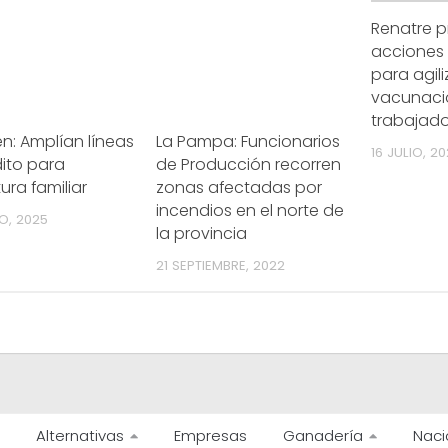
Renatre p
acciones
para agili
vacunaci
trabajado
n: Amplían líneas
La Pampa: Funcionarios
16 JULIO, 20
ito para
de Producción recorren
ura familiar
zonas afectadas por
incendios en el norte de
RO, 2025
la provincia
21 SEPTIEMBRE, 2022
Alternativas
Empresas
Ganadería
Naci