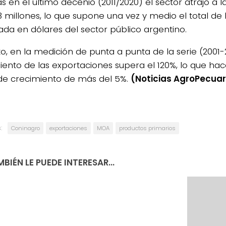
 en el último decenio (2011/2020) el sector atrajo a l
3 millones, lo que supone una vez y medio el total de
da en dólares del sector público argentino.
to, en la medición de punta a punta de la serie (2001-2
iento de las exportaciones supera el 120%, lo que ha
de crecimiento de más del 5%.
(Noticias AgroPecuar
:
Coninagro
exportaciones
MOA
productos primarios
BIÉN LE PUEDE INTERESAR...