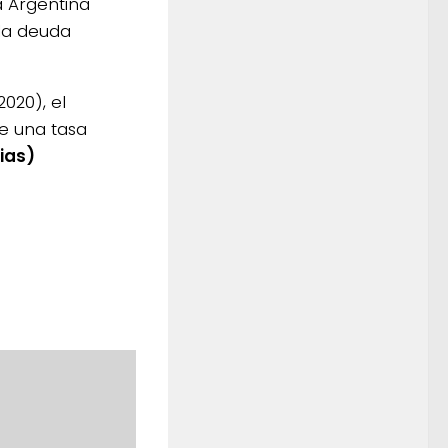
a Argentina
 la deuda
020), el
ce una tasa
ias)