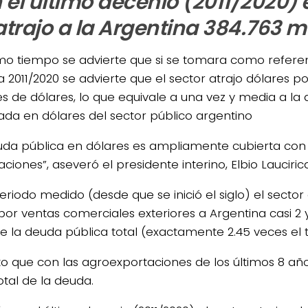
 el último decenio (2011/2020) e
atrajo a la Argentina 384.763 m
mo tiempo se advierte que si se tomara como referen
 2011/2020 se advierte que el sector atrajo dólares po
es de dólares, lo que equivale a una vez y media a la 
da en dólares del sector público argentino
uda pública en dólares es ampliamente cubierta con 
ciones”, aseveró el presidente interino, Elbio Lauciric
periodo medido (desde que se inició el siglo) el secto
 por ventas comerciales exteriores a Argentina casi 2
de la deuda pública total (exactamente 2.45 veces el t
to que con las agroexportaciones de los últimos 8 año
otal de la deuda.