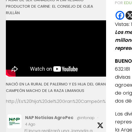
POR
EDU
PRODUCTOR DE CARNE: EL CONSEJO DE OJEA
RULLÁN
Vistas:
Los me
millon
repres
BUENOS
632.181
divisa
NACIÓ EN LA RURAL DE PALERMO Y ES HIJA DEL GRAN
agroex
CAMPEÓN MACHO DE LA RAZA LIMANGUS
de ori
dos dé
http://Es%20hija%20del%20Gran%20Campeón%20Macho%2
Las div
NAP Noticias AgroPec
@infonap
·
repres
4 Ago
la Arg
El Ipcva realizará una Jornada a