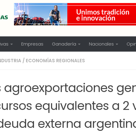
ivas
Empresas
Ganadería
Nacionales
Opi
NDUSTRIA
/
ECONOMÍAS REGIONALES
s agroexportaciones ge
cursos equivalentes a 2
 deuda externa argentin