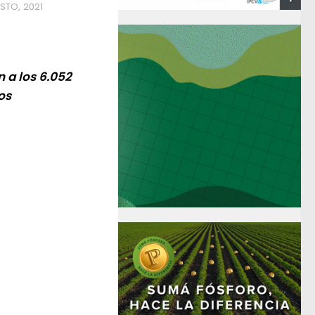
STO, 2021
n a los 6.052
os