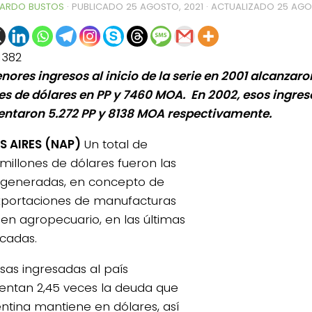
ARDO BUSTOS
· PUBLICADO
25 AGOSTO, 2021
· ACTUALIZADO
25 AGO
1382
nores ingresos al inicio de la serie en 2001 alcanzaro
es de dólares en PP y 7460 MOA. En 2002, esos ingres
entaron 5.272 PP y 8138 MOA respectivamente.
 AIRES (NAP)
Un total de
 millones de dólares fueron las
s generadas, en concepto de
portaciones de manufacturas
gen agropecuario, en las últimas
cadas.
0de%20la%20Raza%20Limangus,
isas ingresadas al país
entan 2,45 veces la deuda que
entina mantiene en dólares, así