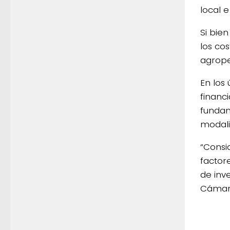
local e
Si bie
los co
agrope
En los
financi
fundam
modali
“Consi
factor
de inv
Cáma