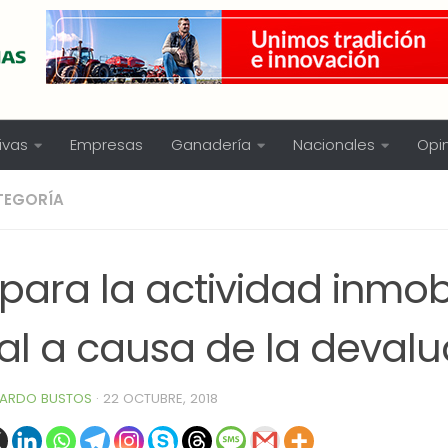
ivas
Empresas
Ganadería
Nacionales
Opi
TEGORÍA
para la actividad inmobi
ral a causa de la deval
ARDO BUSTOS
·
22 OCTUBRE, 2018