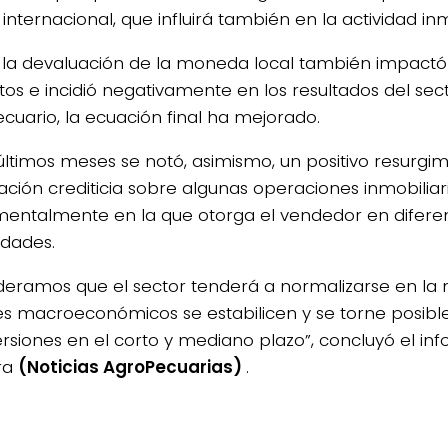
 internacional, que influirá también en la actividad inm
n la devaluación de la moneda local también impact
stos e incidió negativamente en los resultados del sec
cuario, la ecuación final ha mejorado.
 últimos meses se notó, asimismo, un positivo resurgim
ación crediticia sobre algunas operaciones inmobiliari
entalmente en la que otorga el vendedor en difere
dades.
deramos que el sector tenderá a normalizarse en la 
es macroeconómicos se estabilicen y se torne posibl
ersiones en el corto y mediano plazo”, concluyó el in
ra
(Noticias AgroPecuarias)
.