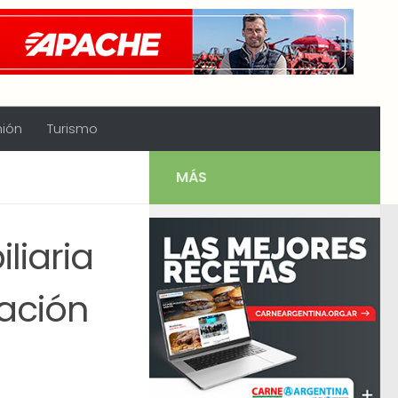
nión
Turismo
MÁS
liaria
uación