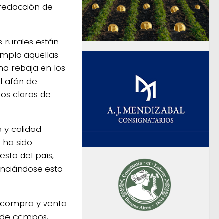
a redacción de
s rurales están
emplo aquellas
a rebaja en los
l afán de
dos claros de
 y calidad
 ha sido
esto del país,
enciándose esto
e compra y venta
a de campos,