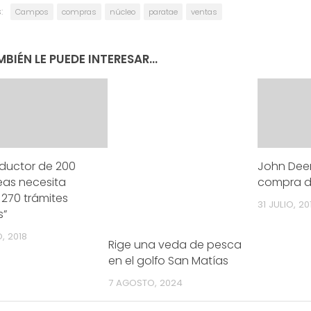
:
Campos
compras
núcleo
paratae
ventas
BIÉN LE PUEDE INTERESAR...
oductor de 200
John Deere
eas necesita
compra d
r 270 trámites
31 JULIO, 20
s”
, 2018
Rige una veda de pesca
en el golfo San Matías
7 AGOSTO, 2024