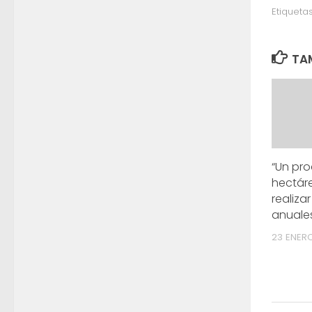
Etiquetas
TAM
“Un pr
hectár
realiza
anuale
23 ENERO