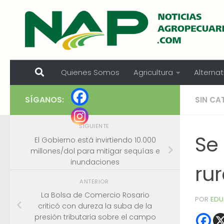
Skip to content
Quienes Somos
Agricultura
Alternat
SÍGANOS:
SIN CA
SIGUIENTE
Se 
El Gobierno está invirtiendo 10.000
millones/dol para mitigar sequías e
inundaciones
ru
ANTERIOR
La Bolsa de Comercio Rosario
POR
EDU
criticó con dureza la suba de la
presión tributaria sobre el campo