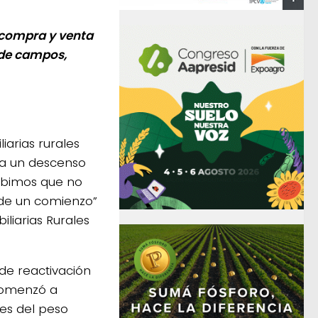
e compra y venta
a de campos,
arias rurales
rva un descenso
cibimos que no
sde un comienzo”
liarias Rurales
de reactivación
 comenzó a
nes del peso