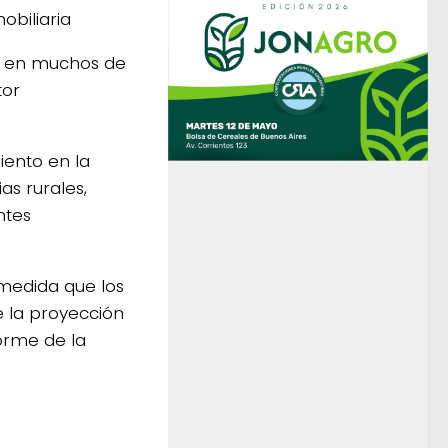
obiliaria
ó en muchos de
tor
iento en la
as rurales,
ntes
medida que los
e la proyección
forme de la