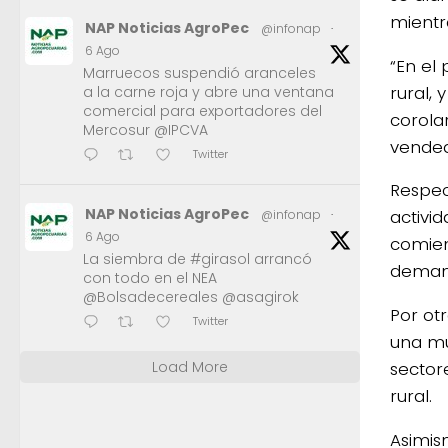
mientr
NAP Noticias AgroPec
@infonap
·
6 Ago
“En el
Marruecos suspendió aranceles
rural,
a la carne roja y abre una ventana
comercial para exportadores del
corola
Mercosur @IPCVA
vended
Twitter
Respec
NAP Noticias AgroPec
activi
@infonap
·
6 Ago
comien
La siembra de #girasol arrancó
deman
con todo en el NEA
@Bolsadecereales @asagirok
Por ot
Twitter
una mu
Load More
sector
rural.
Asimis