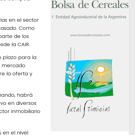
as en el sector
r tasado. Como
parte de los
sde la CAIR.
o plazo para la
el mercado
 la oferta y
añando, habrá
vo en diversos
tor inmobiliario
 en el nivel