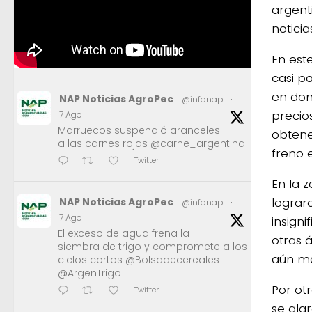
argent
notici
En est
casi p
en don
NAP Noticias AgroPec
@infonap
·
precio
7 Ago
Marruecos suspendió aranceles
obtene
a las carnes rojas @carne_argentina
freno e
Twitter
En la 
lograr
NAP Noticias AgroPec
@infonap
·
7 Ago
insigni
El exceso de agua frena la
otras 
siembra de trigo y compromete a los
aún má
ciclos cortos @Bolsadecereales
@ArgenTrigo
Por ot
Twitter
se ala