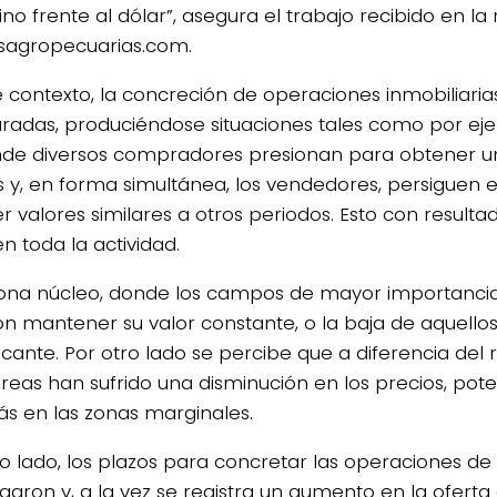
ino frente al dólar”, asegura el trabajo recibido en l
asagropecuarias.com.
e contexto, la concreción de operaciones inmobiliaria
aradas, produciéndose situaciones tales como por ej
de diversos compradores presionan para obtener un
s y, en forma simultánea, los vendedores, persiguen e
r valores similares a otros periodos. Esto con resulta
n toda la actividad.
zona núcleo, donde los campos de mayor importancia
on mantener su valor constante, o la baja de aquellos
ficante. Por otro lado se percibe que a diferencia del r
áreas han sufrido una disminución en los precios, pot
s en las zonas marginales.
ro lado, los plazos para concretar las operaciones d
rgaron y, a la vez se registra un aumento en la ofert