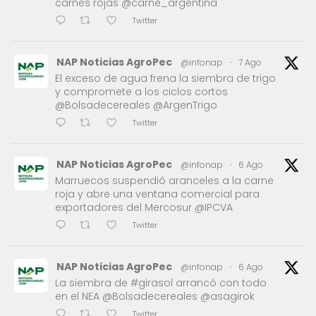
carnes rojas @carne_argentina
Twitter
NAP Noticias AgroPec
@infonap
·
7 Ago
El exceso de agua frena la siembra de trigo
y compromete a los ciclos cortos
@Bolsadecereales @ArgenTrigo
Twitter
NAP Noticias AgroPec
@infonap
·
6 Ago
Marruecos suspendió aranceles a la carne
roja y abre una ventana comercial para
exportadores del Mercosur @IPCVA
Twitter
NAP Noticias AgroPec
@infonap
·
6 Ago
La siembra de #girasol arrancó con todo
en el NEA @Bolsadecereales @asagirok
Twitter