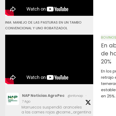
INIA: MANEJO DE LAS PASTURAS EN UN TAMBO
CONVENCIONAL Y UNO ROBATIZADOL
BOVINO
En ab
de h
20%
En los 
retrajo
ternera
estable
NAP Noticias AgroPec
en 25%.
@infonap
·
7 Ago
Marruecos suspendió aranceles
a las carnes rojas @carne_argentina