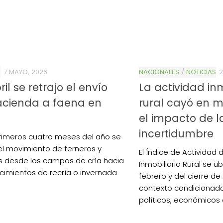
S
7 MAYO, 2026
NACIONALES
/
NOTICIAS
2
ril se retrajo el envío
La actividad inm
acienda a faena en
rural cayó en ma
el impacto de l
incertidumbre
primeros cuatro meses del año se
 el movimiento de terneros y
El Índice de Actividad
s desde los campos de cría hacia
Inmobiliario Rural se u
cimientos de recría o invernada
febrero y del cierre de
contexto condicionado
políticos, económicos 