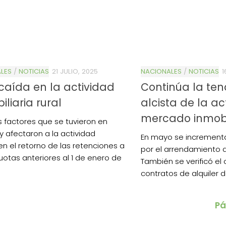
LES
/
NOTICIAS
21 JULIO, 2025
NACIONALES
/
NOTICIAS
1
caída en la actividad
Continúa la te
iliaria rural
alcista de la ac
mercado inmobil
os factores que se tuvieron en
y afectaron a la actividad
En mayo se incrementa
n el retorno de las retenciones a
por el arrendamiento
cuotas anteriores al 1 de enero de
También se verificó el
contratos de alquiler
Pá