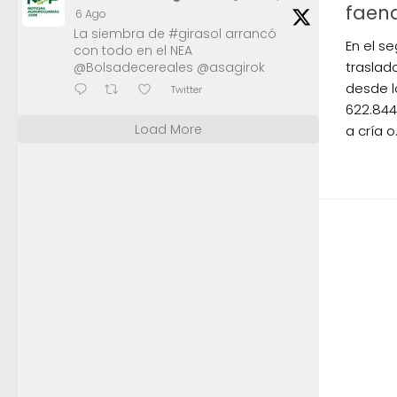
faen
6 Ago
La siembra de #girasol arrancó
En el s
con todo en el NEA
traslad
@Bolsadecereales @asagirok
desde l
Twitter
622.844
Load More
a cría o.