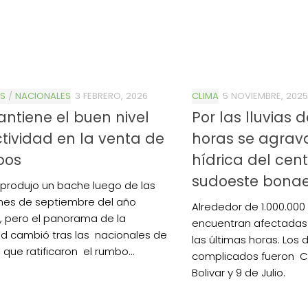
S
/
NACIONALES
3 FEBRERO, 2026
CLIMA
5 NOVIEMBRE, 2025
ntiene el buen nivel
Por las lluvias 
tividad en la venta de
horas se agrava 
pos
hídrica del cent
sudoeste bona
 produjo un bache luego de las
nes de septiembre del año
Alrededor de 1.000.00
 pero el panorama de la
encuentran afectadas p
ad cambió tras las nacionales de
las últimas horas. Los 
 que ratificaron el rumbo...
complicados fueron C
Bolivar y 9 de Julio.