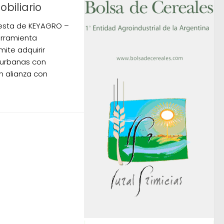
biliario
uesta de KEYAGRO –
erramienta
mite adquirir
 urbanas con
n alianza con