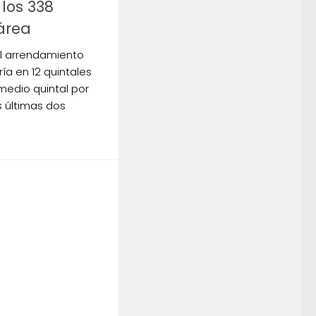
 los 338
área
el arrendamiento
ría en 12 quintales
medio quintal por
s últimas dos