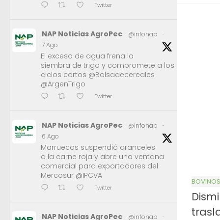
Twitter
NAP Noticias AgroPec
@infonap
·
7 Ago
El exceso de agua frena la
siembra de trigo y compromete a los
ciclos cortos @Bolsadecereales
@ArgenTrigo
Twitter
NAP Noticias AgroPec
@infonap
·
6 Ago
Marruecos suspendió aranceles
a la carne roja y abre una ventana
comercial para exportadores del
Mercosur @IPCVA
BOVINO
Twitter
Dismi
trasl
NAP Noticias AgroPec
@infonap
·