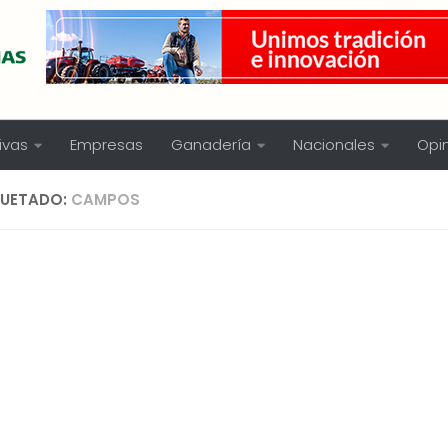
ivas
Empresas
Ganadería
Nacionales
Opi
QUETADO:
CAMPOS