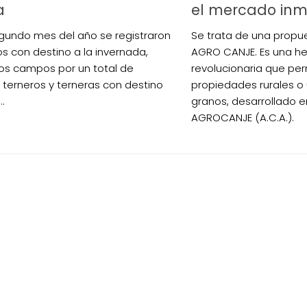
a
el mercado inmo
egundo mes del año se registraron
Se trata de una prop
os con destino a la invernada,
AGRO CANJE. Es una h
os campos por un total de
revolucionaria que per
 terneros y terneras con destino
propiedades rurales o
..
granos, desarrollado e
AGROCANJE (A.C.A.).