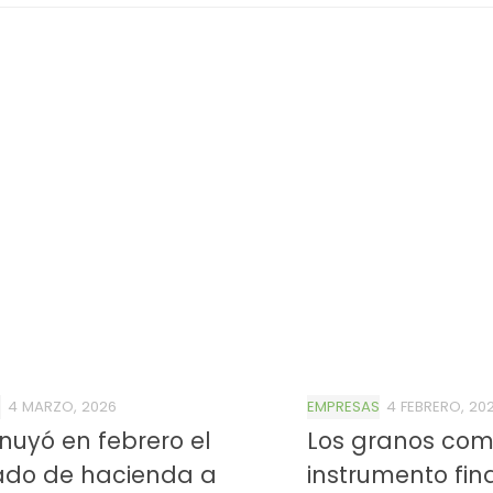
S
4 MARZO, 2026
EMPRESAS
4 FEBRERO, 20
nuyó en febrero el
Los granos co
ado de hacienda a
instrumento fin