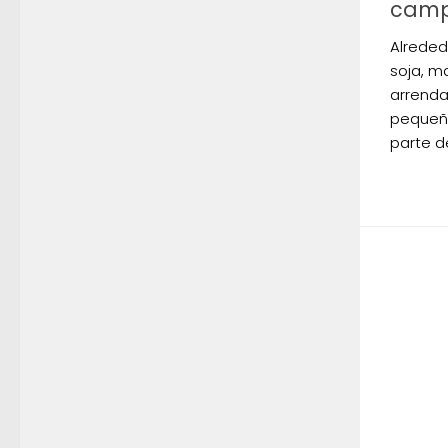
camp
Alreded
soja, ma
arrenda
pequeño
parte de