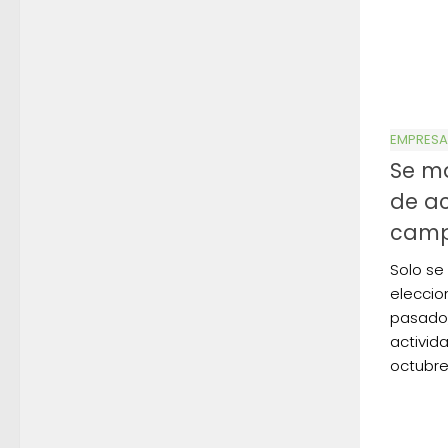
EMPRESA
Se ma
de ac
cam
Solo se
eleccio
pasado,
activid
octubre