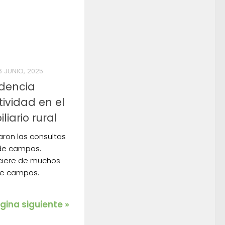
6 JUNIO, 2025
ndencia
tividad en el
iario rural
ron las consultas
 de campos.
 ciere de muchos
 de campos.
gina siguiente »