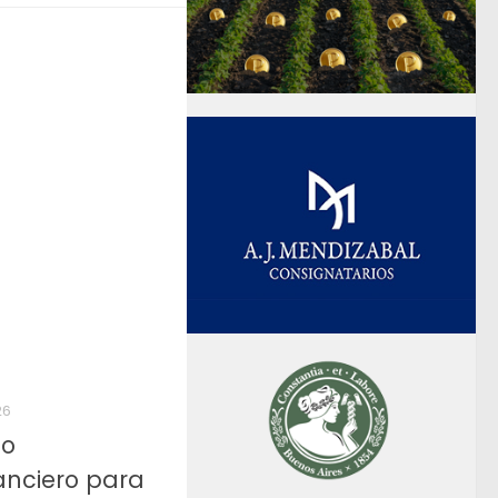
26
mo
anciero para