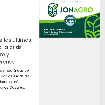
de las últimas
la crisis
ro y
erense
0 de hectáreas se
or las lluvias de
distritos más
arlos Casares,