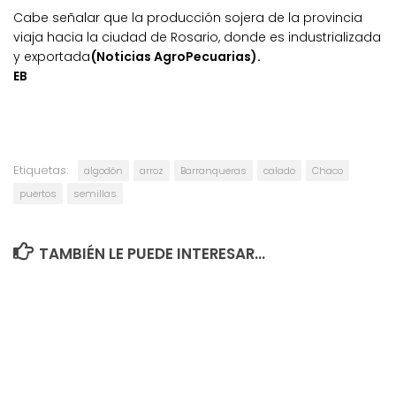
Cabe señalar que la producción sojera de la provincia
viaja hacia la ciudad de Rosario, donde es industrializada
y exportada
(Noticias AgroPecuarias).
EB
Etiquetas:
algodón
arroz
Barranqueras
calado
Chaco
puertos
semillas
TAMBIÉN LE PUEDE INTERESAR...