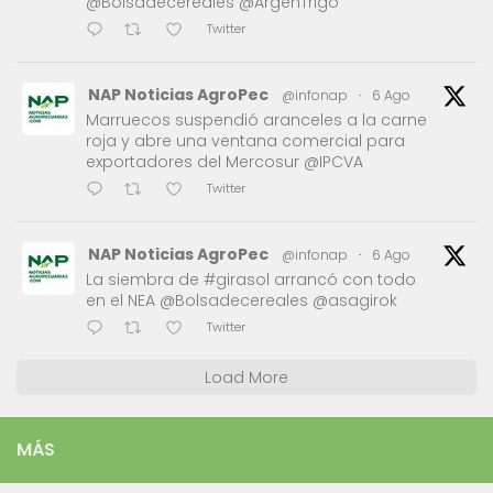
@Bolsadecereales @ArgenTrigo
Twitter
NAP Noticias AgroPec
@infonap
·
6 Ago
Marruecos suspendió aranceles a la carne
roja y abre una ventana comercial para
exportadores del Mercosur @IPCVA
Twitter
NAP Noticias AgroPec
@infonap
·
6 Ago
La siembra de #girasol arrancó con todo
en el NEA @Bolsadecereales @asagirok
Twitter
Load More
MÁS