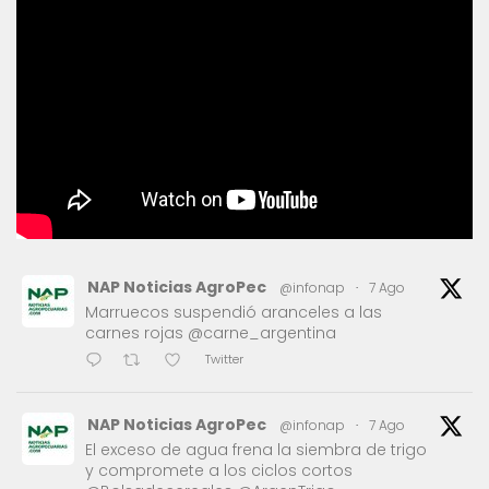
NAP Noticias AgroPec
@infonap
·
7 Ago
Marruecos suspendió aranceles a las
carnes rojas @carne_argentina
Twitter
NAP Noticias AgroPec
@infonap
·
7 Ago
El exceso de agua frena la siembra de trigo
y compromete a los ciclos cortos