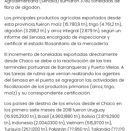
Agroalimentaria (Senasa) sumaron 3780 toneladas de
fibra de algodón.
Los principales productos agrícolas exportados desde
esta provincia, fueron maíz (15.780,9 tn), trigo (4.761,2 tn),
algodón (3.298,3 tn) y arroz integral (2.879 tn), según un
informe del Senasa, encargado de inspeccionar y
certificar el estado fitosanitario de la mercadería.
El incremento de toneladas exportadas directamente
desde Chaco se debe a la reactivación de las tres
terminales portuarias de Barranqueras y Puerto Vilelas. A
las tareas de rutina que venían realizando los agentes
del Senasa en el puerto se agregaron las actividades de
fiscalización de los productos primarios (arroz, trigo,
maíz) y su correspondiente certificación.
Los países de destino de los envíos desde el Chaco en
los primero siete meses de 2018 fueron Uruguay
(15.925,2920 tn), Brasil (4.960,1880 tn), Bolivia (2.879,2900
tn), Indonesia (2.004,0300 tn), Vietnam (515,9700 tn),
Turquía (257,1200 tn), Pakistán (77,950 tn), Tailandia (77,170