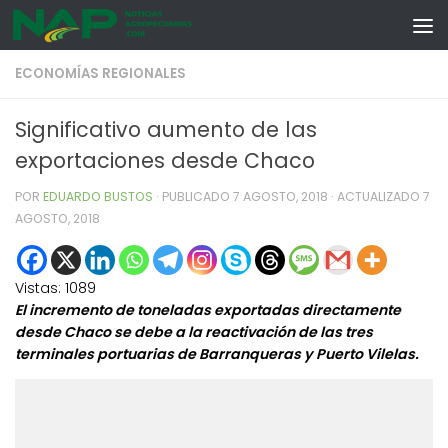
Skip to content
ECONOMÍAS REGIONALES
Significativo aumento de las
exportaciones desde Chaco
POR
EDUARDO BUSTOS
· PUBLICADO
7 AGOSTO, 2018
· ACTUALIZADO
7
AGOSTO, 2018
Vistas:
1089
El incremento de toneladas exportadas directamente
desde Chaco se debe a la reactivación de las tres
terminales portuarias de Barranqueras y Puerto Vilelas.