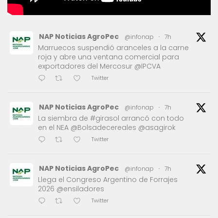
NAP Noticias AgroPec
@infonap
·
7h
Marruecos suspendió aranceles a la carne
roja y abre una ventana comercial para
exportadores del Mercosur @IPCVA
Twitter
NAP Noticias AgroPec
@infonap
·
7h
La siembra de #girasol arrancó con todo
en el NEA @Bolsadecereales @asagirok
Twitter
NAP Noticias AgroPec
@infonap
·
7h
Llega el Congreso Argentino de Forrajes
2026 @ensiladores
Twitter