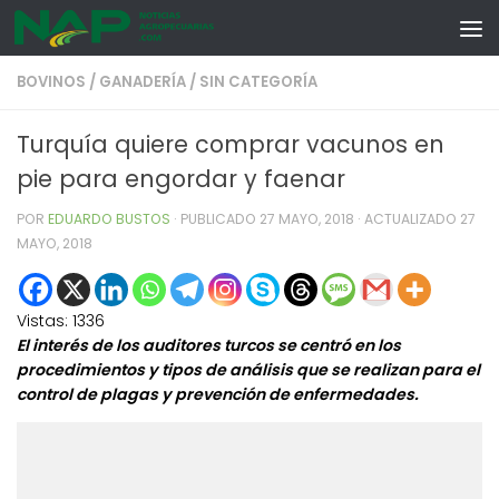
Skip to content
BOVINOS
/
GANADERÍA
/
SIN CATEGORÍA
Turquía quiere comprar vacunos en
pie para engordar y faenar
POR
EDUARDO BUSTOS
· PUBLICADO
27 MAYO, 2018
· ACTUALIZADO
27
MAYO, 2018
Vistas:
1336
El interés de los auditores turcos se centró en los
procedimientos y tipos de análisis que se realizan para el
control de plagas y prevención de enfermedades.