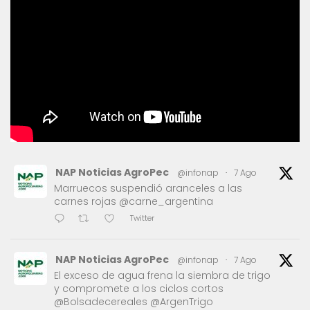
NAP Noticias AgroPec
@infonap
·
7 Ago
Marruecos suspendió aranceles a las
carnes rojas @carne_argentina
Twitter
NAP Noticias AgroPec
@infonap
·
7 Ago
El exceso de agua frena la siembra de trigo
y compromete a los ciclos cortos
@Bolsadecereales @ArgenTrigo