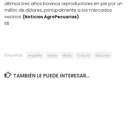
últimos tres años bovinos reproductores en pie por un
millón de dólares, principalmente a los mercados
vecinos
(Noticias AgroPecuarias).
EB
Etiquetas:
engorde
faena
recría
Turquía
vacunos
TAMBIÉN LE PUEDE INTERESAR...