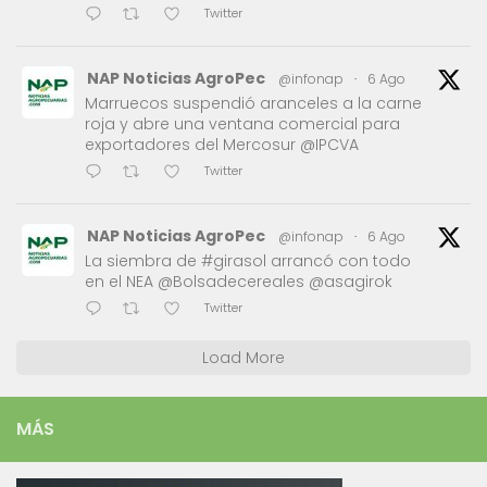
Twitter
NAP Noticias AgroPec
@infonap
·
6 Ago
Marruecos suspendió aranceles a la carne
roja y abre una ventana comercial para
exportadores del Mercosur @IPCVA
Twitter
NAP Noticias AgroPec
@infonap
·
6 Ago
La siembra de #girasol arrancó con todo
en el NEA @Bolsadecereales @asagirok
Twitter
Load More
MÁS