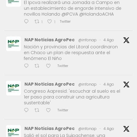
El Ipcva realizará una Jornada a Campo en
un establecimiento de engorde intensivo de
novillos Holando @IPCVA @HolandoACHA
Twitter
1
1
NAP Noticias AgroPec
@infonap
·
4 Ago
Nación y provincias del Litoral coordinaron
en Chaco un plan de respuesta ante el
fenómeno El Niño
Twitter
NAP Noticias AgroPec
@infonap
·
4 Ago
Congreso Aapresid: 'escuchar al suelo es el
1er paso para construir una agricultura
sustentable'
Twitter
NAP Noticias AgroPec
@infonap
·
4 Ago
Salió el sol para La Suipachense: una