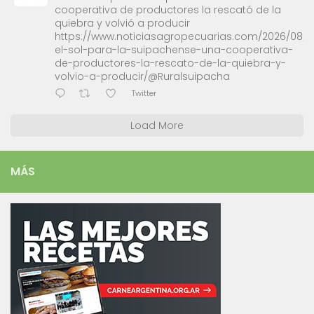
cooperativa de productores la rescató de la
quiebra y volvió a producir
https://www.noticiasagropecuarias.com/2026/08/0
el-sol-para-la-suipachense-una-cooperativa-
de-productores-la-rescato-de-la-quiebra-y-
volvio-a-producir/@Ruralsuipacha
Twitter
Load More
MÁS