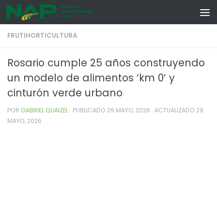
Skip to content
FRUTIHORTICULTURA
Rosario cumple 25 años construyendo
un modelo de alimentos ‘km 0’ y
cinturón verde urbano
POR
GABRIEL QUAIZEL
· PUBLICADO
29 MAYO, 2026
· ACTUALIZADO
29
MAYO, 2026