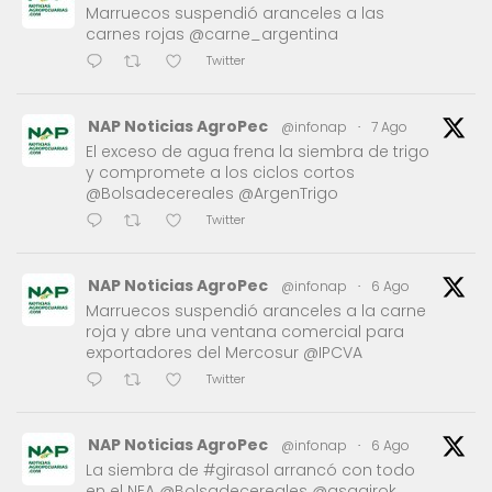
Marruecos suspendió aranceles a las
carnes rojas @carne_argentina
Twitter
NAP Noticias AgroPec
@infonap
·
7 Ago
El exceso de agua frena la siembra de trigo
y compromete a los ciclos cortos
@Bolsadecereales @ArgenTrigo
Twitter
NAP Noticias AgroPec
@infonap
·
6 Ago
Marruecos suspendió aranceles a la carne
roja y abre una ventana comercial para
exportadores del Mercosur @IPCVA
Twitter
NAP Noticias AgroPec
@infonap
·
6 Ago
La siembra de #girasol arrancó con todo
en el NEA @Bolsadecereales @asagirok