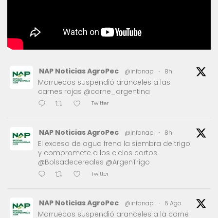
NAP Noticias AgroPec
@infonap
·
8h
Marruecos suspendió aranceles a las
carnes rojas @carne_argentina
Twitter
NAP Noticias AgroPec
@infonap
·
8h
El exceso de agua frena la siembra de trigo
y compromete a los ciclos cortos
@Bolsadecereales @ArgenTrigo
Twitter
NAP Noticias AgroPec
@infonap
·
6 Ago
Marruecos suspendió aranceles a la carne