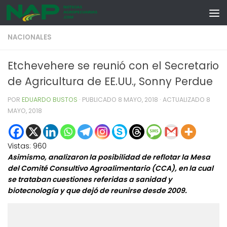
Skip to content
NACIONALES
Etchevehere se reunió con el Secretario
de Agricultura de EE.UU., Sonny Perdue
POR
EDUARDO BUSTOS
· PUBLICADO
8 MAYO, 2018
· ACTUALIZADO
8
MAYO, 2018
Vistas:
960
Asimismo, analizaron la posibilidad de reflotar la Mesa
del Comité Consultivo Agroalimentario (CCA), en la cual
se trataban cuestiones referidas a sanidad y
biotecnología y que dejó de reunirse desde 2009.