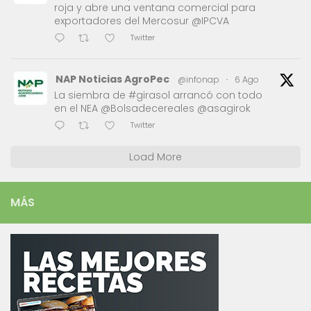
roja y abre una ventana comercial para
exportadores del Mercosur @IPCVA
Twitter
NAP Noticias AgroPec
@infonap
·
6 Ago
La siembra de #girasol arrancó con todo
en el NEA @Bolsadecereales @asagirok
Twitter
Load More
MÁS