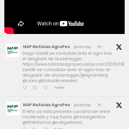
NAP Noticias AgroPec
@infonap
·
6h
Diego Santilli se consolida ante el agro tras
el desgaste de Sturzenegger
https://www.noticiasagropecuarias.com/2026/08/1
santilli-se-consolida-ante-el-agro-tras-el-
desgaste-de-sturzenegger/@AgroindArg
@ciara @Bolsadecereales
Twitter
NAP Noticias AgroPec
@infonap
·
7h
El Niño ya está presente y podría ser entre
moderado y muy fuerte @intaargentina
@INTAInforma @natigattinoni