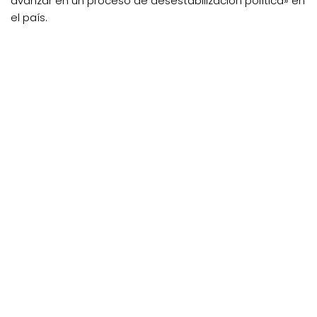
avanzar en un proceso de desestabilización política» en
el país.