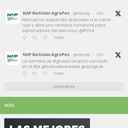
NAP Noticias AgroPec
@infonap
·
22h
Marruecos suspendió aranceles a la carne
roja y abre una ventana comercial para
exportadores del Mercosur @IPCVA
Twitter
NAP Noticias AgroPec
@infonap
·
22h
La siembra de #girasol arrancó con todo
en el NEA @Bolsadecereales @asagirok
Twitter
Load More
MÁS