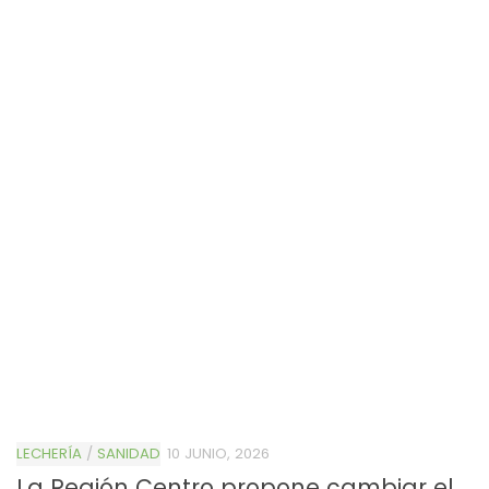
LECHERÍA
/
SANIDAD
10 JUNIO, 2026
La Región Centro propone cambiar el