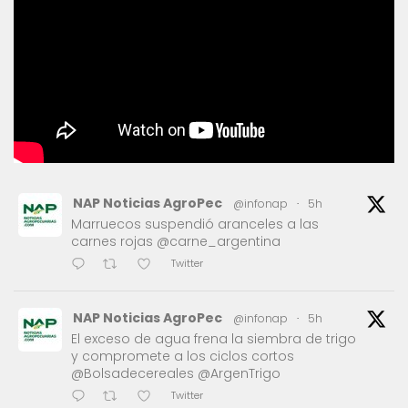
NAP Noticias AgroPec
@infonap
·
5h
Marruecos suspendió aranceles a las
carnes rojas @carne_argentina
Twitter
NAP Noticias AgroPec
@infonap
·
5h
El exceso de agua frena la siembra de trigo
y compromete a los ciclos cortos
@Bolsadecereales @ArgenTrigo
Twitter