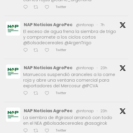
Twitter
NAP Noticias AgroPec
@infonap
·
7h
El exceso de agua frena la siembra de trigo
y compromete a los ciclos cortos
@Bolsadecereales @ArgenTrigo
Twitter
NAP Noticias AgroPec
@infonap
·
23h
Marruecos suspendió aranceles a la carne
roja y abre una ventana comercial para
exportadores del Mercosur @IPCVA
Twitter
NAP Noticias AgroPec
@infonap
·
23h
La siembra de #girasol arrancó con todo
en el NEA @Bolsadecereales @asagirok
Twitter