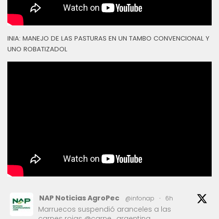
INIA: MANEJO DE LAS PASTURAS EN UN TAMBO CONVENCIONAL Y
UNO ROBATIZADOL
NAP Noticias AgroPec
@infonap
·
6h
Marruecos suspendió aranceles a las
carnes rojas @carne_argentina