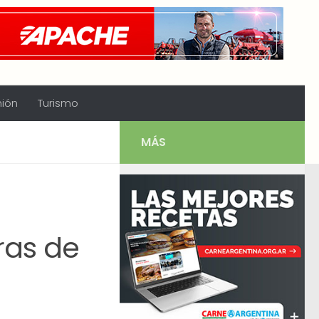
nión
Turismo
MÁS
ras de