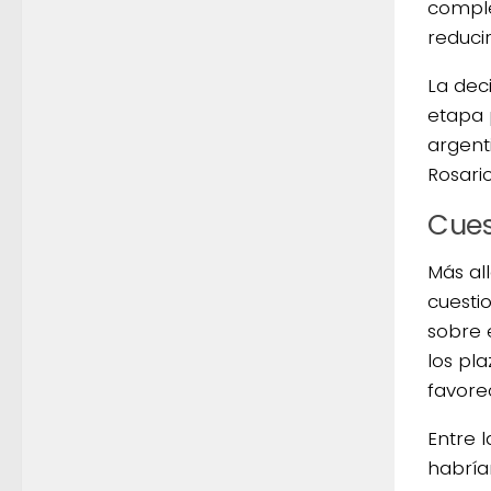
comple
reducir
La dec
etapa 
argent
Rosario
Cues
Más all
cuesti
sobre 
los pl
favore
Entre 
habría