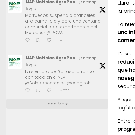
NAP Noticias AgroPec
durant
@infonap
·
6 Ago
la prin
Marruecos suspendió aranceles
a la carne roja y abre una ventana
La nue
comercial para exportadores del
una in
Mercosur @IPCVA
comerc
Twitter
Desde
NAP Noticias AgroPec
@infonap
·
reduci
6 Ago
que ha
La siembra de #girasol arrancó
con todo en el NEA
naveg
@Bolsadecereales @asagirok
seguri
Twitter
Según 
Load More
logíst
Entre 
progre