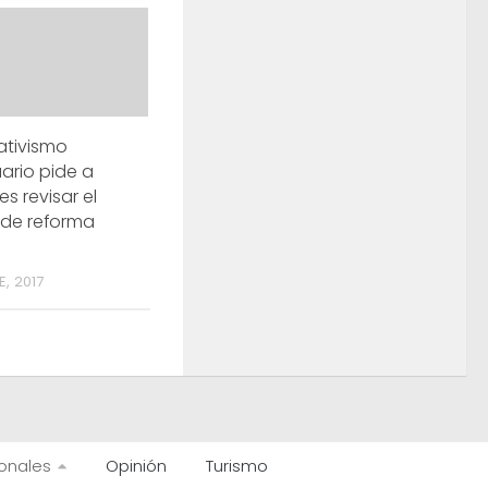
ativismo
ario pide a
es revisar el
 de reforma
E, 2017
onales
Opinión
Turismo