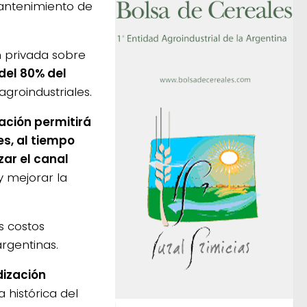
mantenimiento de
n privada sobre
del 80% del
groindustriales.
ación permitirá
es, al tiempo
zar el canal
y mejorar la
s costos
argentinas.
dización
histórica del