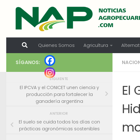
Skip to content
Quienes Somos
Agricultura
Alternat
SÍGANOS:
NACIO
SIGUIENTE
El
El IPCVA y el CONICET unen ciencia y
producción para fortalecer la
ganadería argentina
Hid
ANTERIOR
mo
El suelo se cuida todos los días con
prácticas agronómicas sostenibles