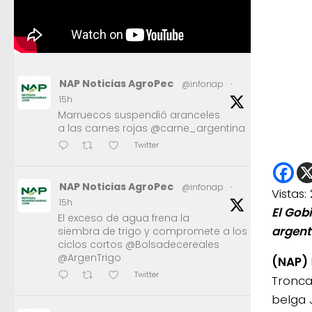
NAP Noticias AgroPec
@infonap
·
15h
Marruecos suspendió aranceles
a las carnes rojas @carne_argentina
Twitter
NAP Noticias AgroPec
@infonap
·
Vistas:
15h
El Gob
El exceso de agua frena la
argent
siembra de trigo y compromete a los
ciclos cortos @Bolsadecereales
@ArgenTrigo
(NAP)
Twitter
Tronca
belga 