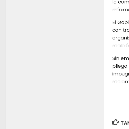
la comi
mínimo
El Gob
con tr
organi
recibi
Sin em
pliego
impugn
reclam
TAM