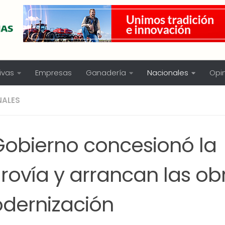
ivas
Empresas
Ganadería
Nacionales
Opi
NALES
 Gobierno concesionó la
rovía y arrancan las ob
dernización