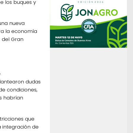
e los buques y
 una nueva
ara la economía
s del Gran
e
plantearon dudas
 de condiciones,
as habrían
tricciones que
 integración de