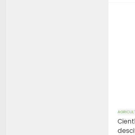
AGRICUL
Cient
desc