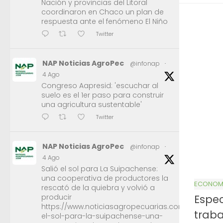
Nación y provincias del Litoral
coordinaron en Chaco un plan de
respuesta ante el fenómeno El Niño
Twitter
NAP Noticias AgroPec
@infonap
·
4 Ago
Congreso Aapresid: 'escuchar al
suelo es el 1er paso para construir
una agricultura sustentable'
Twitter
NAP Noticias AgroPec
@infonap
·
4 Ago
Salió el sol para La Suipachense:
una cooperativa de productores la
ECONOMÍ
rescató de la quiebra y volvió a
Espec
producir
https://www.noticiasagropecuarias.com/2026/08/0
traba
el-sol-para-la-suipachense-una-