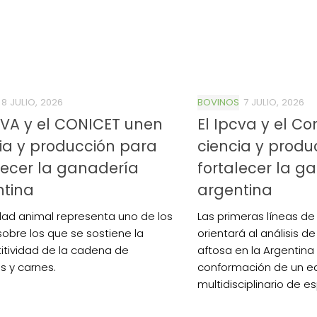
8 JULIO, 2026
BOVINOS
7 JULIO, 2026
0de%20la%20Raza%20Limangus,
CVA y el CONICET unen
El Ipcva y el Co
ia y producción para
ciencia y produ
lecer la ganadería
fortalecer la g
ntina
argentina
dad animal representa uno de los
Las primeras líneas de
sobre los que se sostiene la
orientará al análisis de
tividad de la cadena de
aftosa en la Argentina 
 y carnes.
conformación de un e
multidisciplinario de es