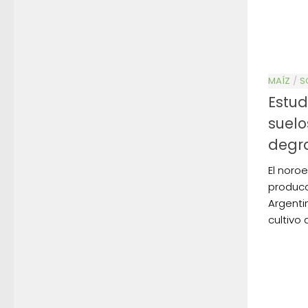
MAÍZ
/
S
Estud
suelo
degr
El noro
producc
Argenti
cultivo