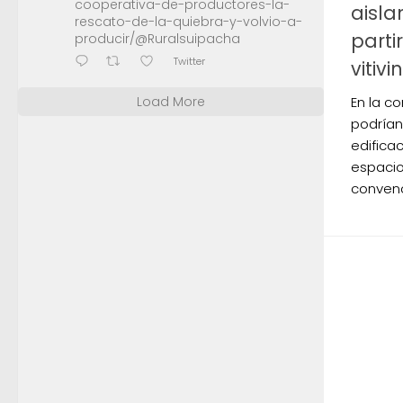
cooperativa-de-productores-la-
aisla
rescato-de-la-quiebra-y-volvio-a-
parti
producir/@Ruralsuipacha
Twitter
vitivi
En la c
Load More
podrían
edifica
espacio
convenc