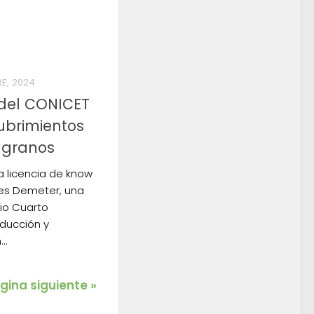
RE, 2024
 del CONICET
ubrimientos
 granos
a licencia de know
es Demeter, una
io Cuarto
oducción y
..
gina siguiente »