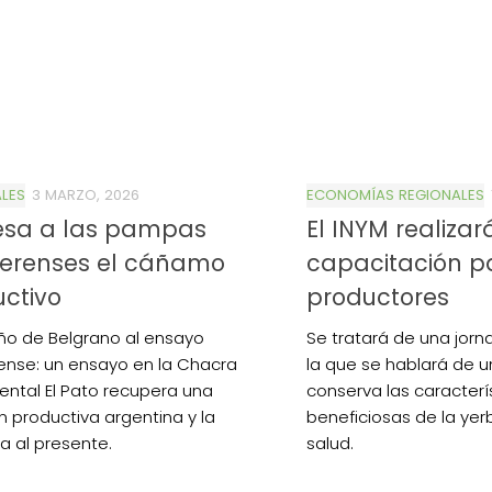
LES
3 MARZO, 2026
ECONOMÍAS REGIONALES
esa a las pampas
El INYM realiza
erenses el cáñamo
capacitación p
ctivo
productores
ño de Belgrano al ensayo
Se tratará de una jor
nse: un ensayo en la Chacra
la que se hablará de u
ental El Pato recupera una
conserva las caracterí
ón productiva argentina y la
beneficiosas de la yer
a al presente.
salud.