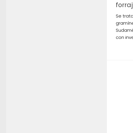
forra
Se trat
gramíne
Sudamér
con inve