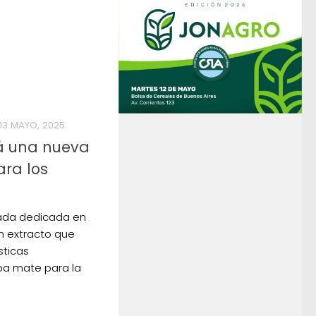
13 MAYO, 2025
rá una nueva
ara los
nada dedicada en
n extracto que
sticas
ba mate para la