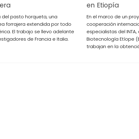
jera
en Etiopía
a del pasto horqueta, una
En el marco de un pro
a forrajera extendida por todo
cooperación internaci
ica. El trabajo se llevo adelante
especialistas del INTA, 
stigadores de Francia e Italia.
Biotecnología Etíope (E
trabajan en la obtenció