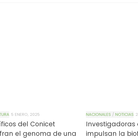
TURA
5 ENERO, 2025
NACIONALES
/
NOTICIAS
2
íficos del Conicet
Investigadoras
ifran el genoma de una
impulsan la biof