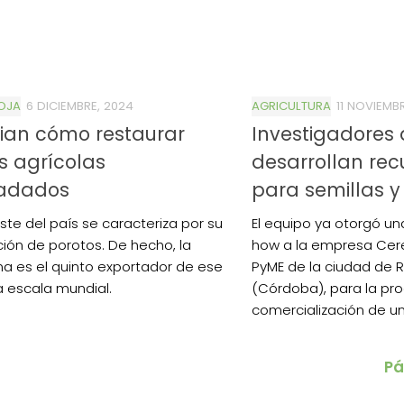
OJA
6 DICIEMBRE, 2024
AGRICULTURA
11 NOVIEMB
ian cómo restaurar
Investigadores
s agrícolas
desarrollan rec
adados
para semillas y
este del país se caracteriza por su
El equipo ya otorgó un
ión de porotos. De hecho, la
how a la empresa Cer
na es el quinto exportador de ese
PyME de la ciudad de R
 a escala mundial.
(Córdoba), para la pr
comercialización de un.
Pá