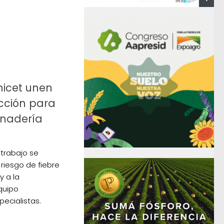
nicet unen
cción para
anadería
 trabajo se
 riesgo de fiebre
y a la
quipo
pecialistas.