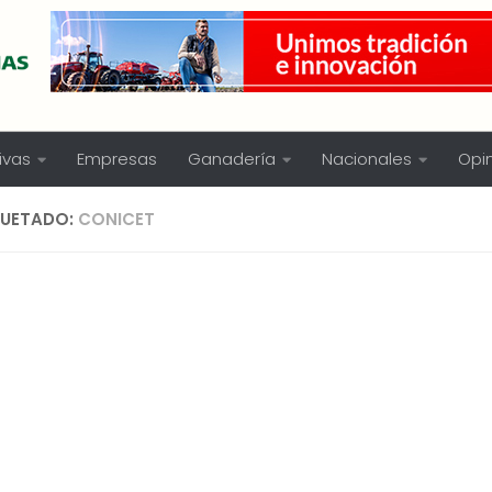
ivas
Empresas
Ganadería
Nacionales
Opi
QUETADO:
CONICET