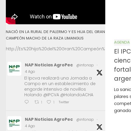
NACIÓ EN LA RURAL DE PALERMO Y ES HIJA DEL GRAN
CAMPEÓN MACHO DE LA RAZA LIMANGUS
AGENDA
http://Es%20hija%20del%20Gran%20Campeón%20Macho%2
El IP
cienc
NAP Noticias AgroPec
@infonap
·
forta
4 Ago
arge
El Ipcva realizará una Jornada a
Campo en un establecimiento de
La sani
engorde intensivo de novillos
Holando @IPCVA @HolandoACHA
pilares 
Twitter
1
1
competi
ganados
NAP Noticias AgroPec
@infonap
·
4 Ago