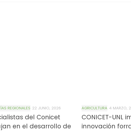
AS REGIONALES
22 JUNIO, 2026
AGRICULTURA
4 MARZO, 
ialistas del Conicet
CONICET-UNL im
4/salio-
jan en el desarrollo de
innovación forr