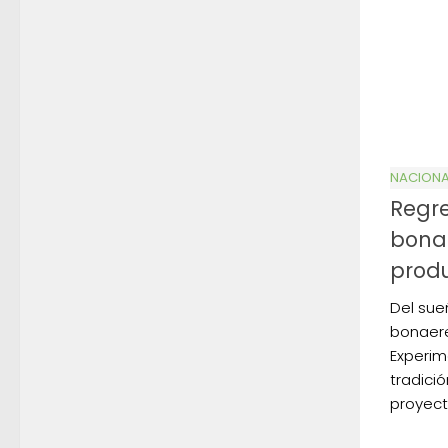
NACIONA
Regr
bona
produ
Del sue
bonaere
Experim
tradici
proyect