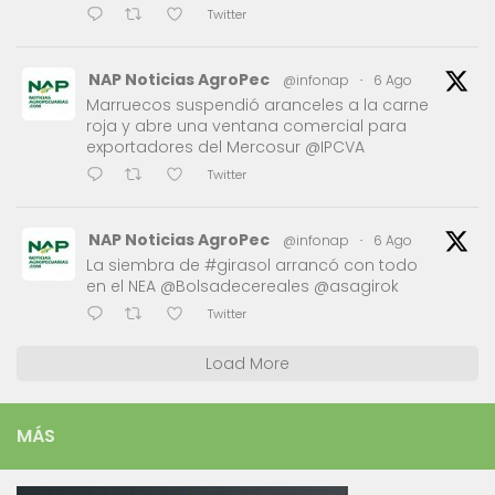
Twitter
NAP Noticias AgroPec
@infonap
·
6 Ago
Marruecos suspendió aranceles a la carne
roja y abre una ventana comercial para
exportadores del Mercosur @IPCVA
Twitter
NAP Noticias AgroPec
@infonap
·
6 Ago
La siembra de #girasol arrancó con todo
en el NEA @Bolsadecereales @asagirok
Twitter
Load More
MÁS