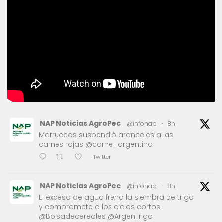
NAP Noticias AgroPec
@infonap
·
8h
Marruecos suspendió aranceles a las
carnes rojas @carne_argentina
Twitter
NAP Noticias AgroPec
@infonap
·
8h
El exceso de agua frena la siembra de trigo
y compromete a los ciclos cortos
@Bolsadecereales @ArgenTrigo