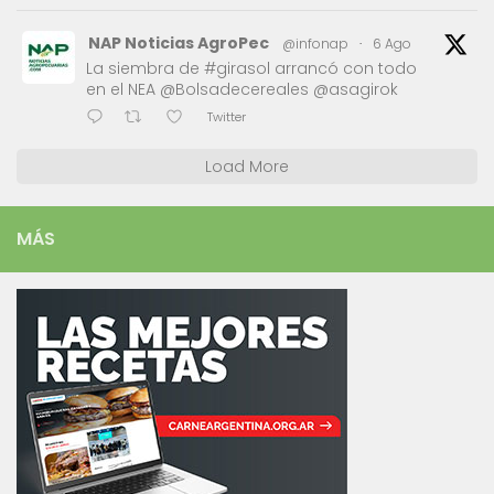
NAP Noticias AgroPec
@infonap
·
6 Ago
La siembra de #girasol arrancó con todo
en el NEA @Bolsadecereales @asagirok
Twitter
Load More
MÁS