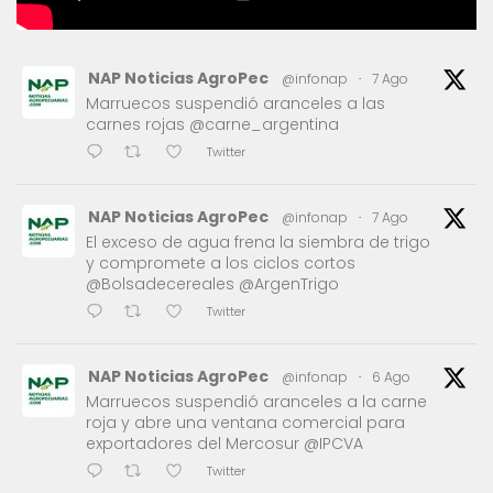
NAP Noticias AgroPec
@infonap
·
7 Ago
Marruecos suspendió aranceles a las
carnes rojas @carne_argentina
Twitter
NAP Noticias AgroPec
@infonap
·
7 Ago
El exceso de agua frena la siembra de trigo
y compromete a los ciclos cortos
@Bolsadecereales @ArgenTrigo
Twitter
NAP Noticias AgroPec
@infonap
·
6 Ago
Marruecos suspendió aranceles a la carne
roja y abre una ventana comercial para
exportadores del Mercosur @IPCVA
Twitter