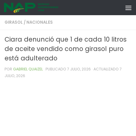
Skip to content
GIRASOL
/
NACIONALES
Ciara denunció que 1 de cada 10 litros
de aceite vendido como girasol puro
está adulterado
POR
GABRIEL QUAIZEL
· PUBLICADO
7 JULIO, 2026
· ACTUALIZADO
7
JULIO, 2026