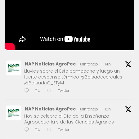
NAP Noticias AgroPec
@infonap
·
14h
Lluvias sobre el Este pampeano y luego un
fuerte descenso térmico @Bolsadecereales
@BolsadeC_ETyM
Twitter
NAP Noticias AgroPec
@infonap
·
15h
Hoy se celebra el Día de la Enseñanza
Agropecuaria y de las Ciencias Agrarias
Twitter