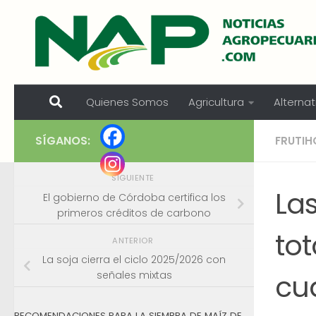
Skip to content
Quienes Somos
Agricultura
Alternat
SÍGANOS:
FRUTIH
SIGUIENTE
Las
El gobierno de Córdoba certifica los
primeros créditos de carbono
tot
ANTERIOR
La soja cierra el ciclo 2025/2026 con
cu
señales mixtas
RECOMENDACIONES PARA LA SIEMBRA DE MAÍZ DE