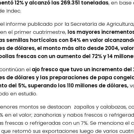
entó 12% y alcanzó las 269.351 toneladas
, en base a
de Indec.
el informe publicado por la Secretaría de Agricultura
 en el primer cuatrimestre,
los mayores incrementos 
as semillas hortícolas con 84% en valor alcanzando
es de dólares, el monto más alto desde 2004, valo
bollas frescas con un aumento del 72% y 14 millone
continúan el
ajo fresco que tuvo un incremento del 
es de dólares y las preparaciones de papa congel
o del 5%, superando los 110 millones de dólares,
va
odo en estudio.
nores montos se destacan zapallos y calabazas, c
% en el valor; zanahorias y nabos frescos o refrigera
s frescas o refrigeradas con un 7%. Se menciona el c
 que retomó sus exportaciones luego de varios cuatri