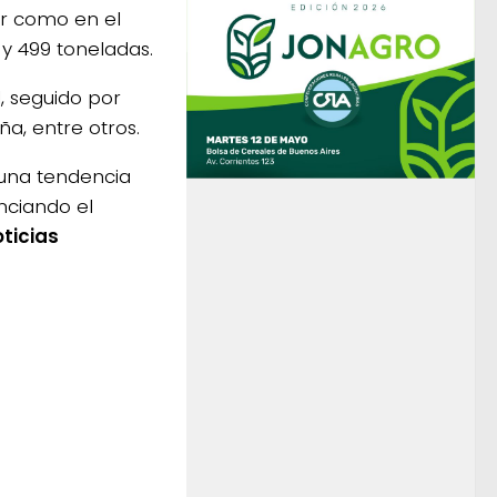
or como en el
y 499 toneladas.
l, seguido por
ña, entre otros.
 una tendencia
nciando el
ticias