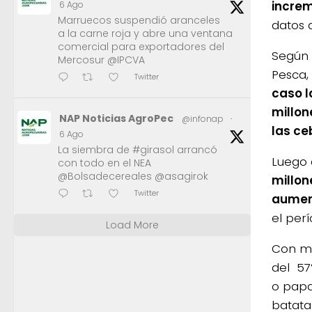
increm
6 Ago
Marruecos suspendió aranceles
datos 
a la carne roja y abre una ventana
comercial para exportadores del
Según 
Mercosur @IPCVA
Pesca,
Twitter
caso l
millon
NAP Noticias AgroPec
@infonap
·
las ce
6 Ago
La siembra de #girasol arrancó
Luego 
con todo en el NEA
@Bolsadecereales @asagirok
millon
Twitter
aument
el perí
Load More
Con me
del 57
o papa
batata