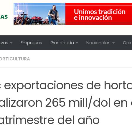
ivas
Empresas
Ganadería
Nacionales
Opi
ORTICULTURA
 exportaciones de horta
alizaron 265 mill/dol en e
atrimestre del año