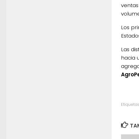
ventas
volume
Los pr
Estados
Las di
hacia 
agrega
AgroP
Etiquetas
TAM