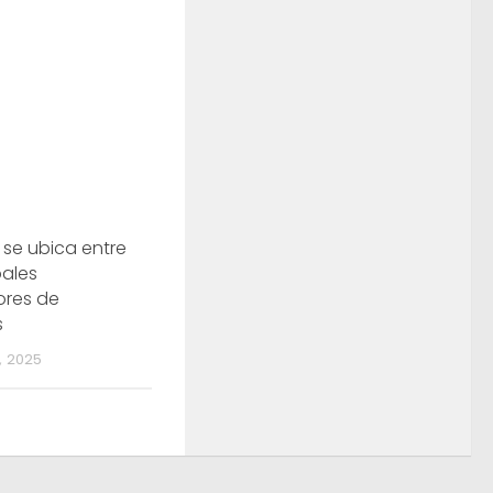
 se ubica entre
pales
ores de
s
 2025