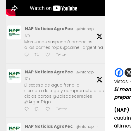
NAP Noticias AgroPec
@infonap
·
17h
Marruecos suspendió aranceles
a las carnes rojas @carne_argentina
Twitter
NAP Noticias AgroPec
@infonap
·
17h
Vistas:
El exceso de agua frena la
El mon
siembra de trigo y compromete a los
ciclos cortos @Bolsadecereales
prepar
@ArgenTrigo
(NAP)
Twitter
cuatri
último
NAP Noticias AgroPec
@infonap
·