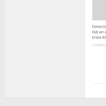
Detect
HLB en 
Entre R
2 ENERO,