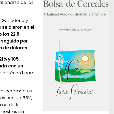
l análisis de los
, Ganadería y
se dieron en el
 los 22,8
r seguido por
s de dólares.
21% y 105
ada con un
lor récord para
on incrementos
dos con un 55%,
aso de la
mestres sin