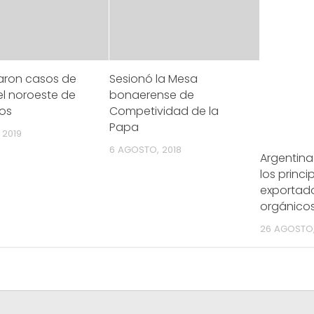
aron casos de
Sesionó la Mesa
el noroeste de
bonaerense de
íos
Competividad de la
Papa
 2019
6 AGOSTO, 2018
Argentina
los princi
exportad
orgánico
26 AGOSTO,