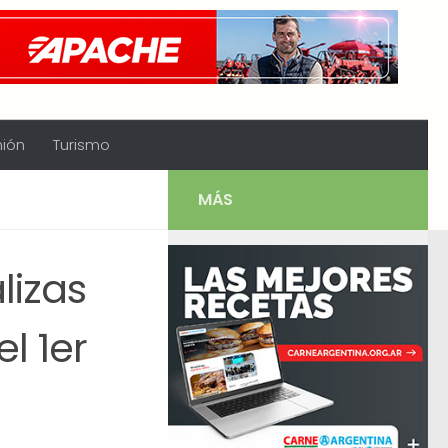
nión
Turismo
MÁS
lizas
l 1er