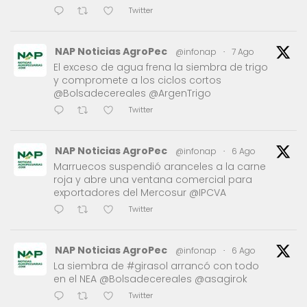
Twitter
NAP Noticias AgroPec
@infonap
·
7 Ago
El exceso de agua frena la siembra de trigo
y compromete a los ciclos cortos
@Bolsadecereales @ArgenTrigo
Twitter
NAP Noticias AgroPec
@infonap
·
6 Ago
Marruecos suspendió aranceles a la carne
roja y abre una ventana comercial para
exportadores del Mercosur @IPCVA
Twitter
NAP Noticias AgroPec
@infonap
·
6 Ago
La siembra de #girasol arrancó con todo
en el NEA @Bolsadecereales @asagirok
Twitter