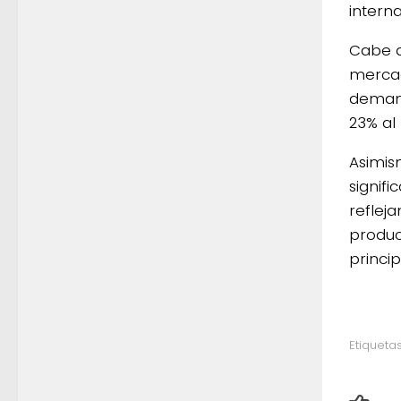
interna
Cabe d
mercad
demand
23% al
Asimis
signifi
reflej
produc
princi
Etiquetas