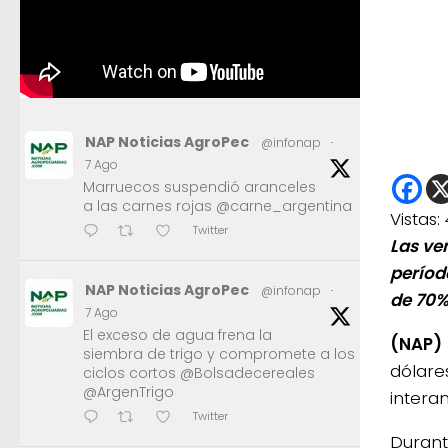
NAP Noticias AgroPec
@infonap
·
7 Ago
Marruecos suspendió aranceles
a las carnes rojas @carne_argentina
Vistas:
Twitter
Las ve
períod
NAP Noticias AgroPec
@infonap
·
de 70% 
7 Ago
El exceso de agua frena la
(NAP)
siembra de trigo y compromete a los
dólare
ciclos cortos @Bolsadecereales
@ArgenTrigo
interan
Twitter
Durante