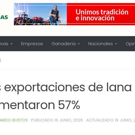
ivas
Empresas
Ganadería
Nacionales
Opi
S
s exportaciones de lana
mentaron 57%
ARDO BUSTOS
· PUBLICADO
16 JUNIO, 2026
· ACTUALIZADO
19 JUNIO,