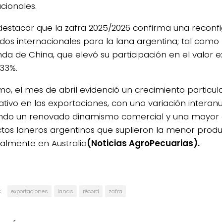
cionales.
estacar que la zafra 2025/2026 confirma una reconfi
os internacionales para la lana argentina; tal como 
a de China, que elevó su participación en el valor 
 33%.
mo, el mes de abril evidenció un crecimiento particu
cativo en las exportaciones, con una variación interanu
ando un renovado dinamismo comercial y una mayo
tos laneros argentinos que suplieron la menor produ
palmente en Australia
(Noticias AgroPecuarias).
:
exportaciones
lanas
récord
zafra