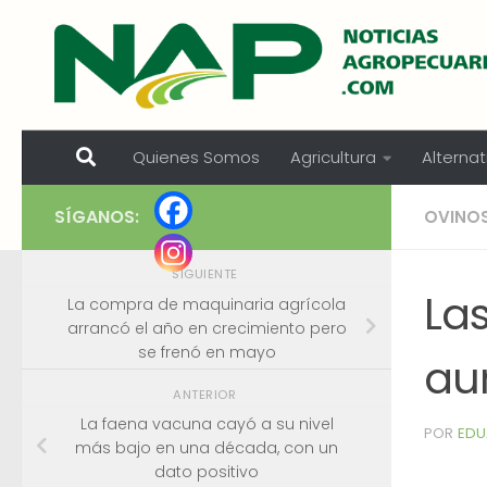
Skip to content
Quienes Somos
Agricultura
Alternat
SÍGANOS:
OVINO
SIGUIENTE
La
La compra de maquinaria agrícola
arrancó el año en crecimiento pero
se frenó en mayo
au
ANTERIOR
La faena vacuna cayó a su nivel
POR
EDU
más bajo en una década, con un
dato positivo