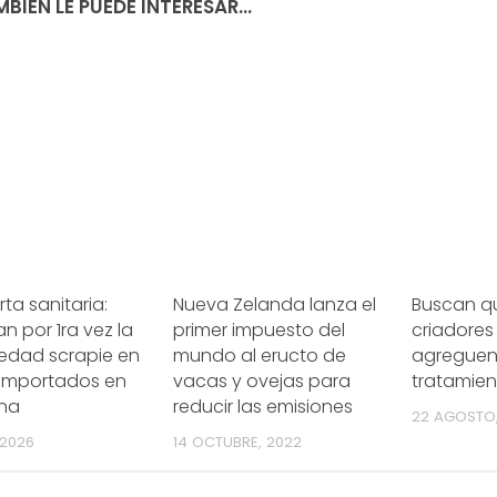
BIÉN LE PUEDE INTERESAR...
rta sanitaria:
Nueva Zelanda lanza el
Buscan qu
n por 1ra vez la
primer impuesto del
criadores
edad scrapie en
mundo al eructo de
agreguen 
 importados en
vacas y ovejas para
tratamient
ina
reducir las emisiones
22 AGOSTO
 2026
14 OCTUBRE, 2022