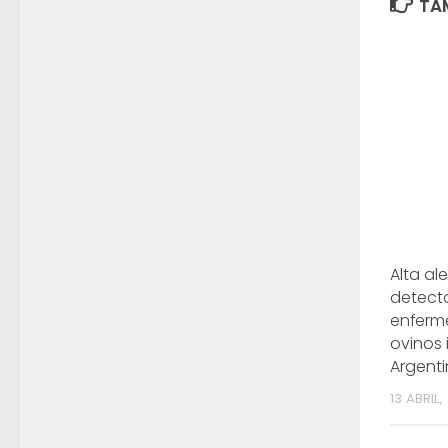
TAM
Alta ale
detecta
enferm
ovinos
Argent
13 ABRIL,