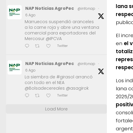
lana s
NAP Noticias AgroPec
@infonap
·
respec
6 Ago
public
Marruecos suspendió aranceles
a la carne roja y abre una ventana
comercial para exportadores del
El inc
Mercosur @IPCVA
en
el 
Twitter
totali
repres
NAP Noticias AgroPec
@infonap
·
respec
6 Ago
La siembra de #girasol arrancó
Los in
con todo en el NEA
lana c
@Bolsadecereales @asagirok
2025/2
Twitter
positi
Load More
consol
fortal
argent