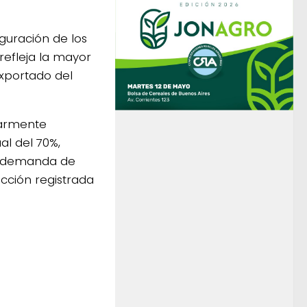
guración de los
refleja la mayor
exportado del
larmente
al del 70%,
r demanda de
cción registrada