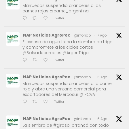
Marruecos suspendió aranceles a las
carnes rojas @carne_argentina
Twitter
NAP Noticias AgroPec
@infonap
·
7 Ago
El exceso de agua frena la siembra de trigo
y compromete a los ciclos cortos
@Bolsadecereales @ArgenTrigo
Twitter
NAP Noticias AgroPec
@infonap
·
6 Ago
Marruecos suspendió aranceles a la carne
roja y abre una ventana comercial para
exportadores del Mercosur @IPCVA
Twitter
NAP Noticias AgroPec
@infonap
·
6 Ago
La siembra de #girasol arrancó con todo