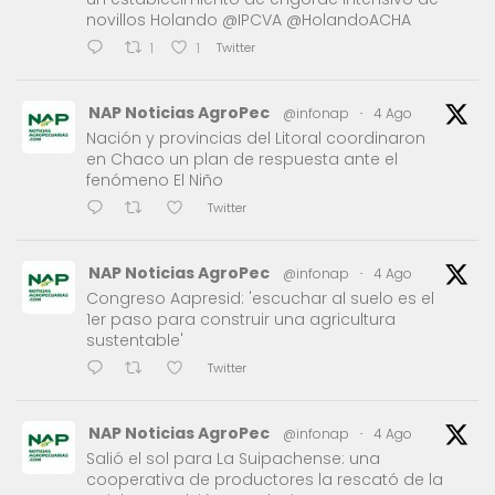
novillos Holando @IPCVA @HolandoACHA
Twitter
1
1
NAP Noticias AgroPec
@infonap
·
4 Ago
Nación y provincias del Litoral coordinaron
en Chaco un plan de respuesta ante el
fenómeno El Niño
Twitter
NAP Noticias AgroPec
@infonap
·
4 Ago
Congreso Aapresid: 'escuchar al suelo es el
1er paso para construir una agricultura
sustentable'
Twitter
NAP Noticias AgroPec
@infonap
·
4 Ago
Salió el sol para La Suipachense: una
cooperativa de productores la rescató de la