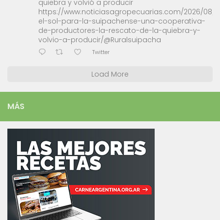
quiebra y volvió a producir
https://www.noticiasagropecuarias.com/2026/08/0
el-sol-para-la-suipachense-una-cooperativa-
de-productores-la-rescato-de-la-quiebra-y-
volvio-a-producir/@Ruralsuipacha
Twitter
Load More
MÁS