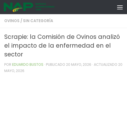
Skip to content
OVINOS
/
SIN CATEGORÍA
Scrapie: la Comisión de Ovinos analizó
el impacto de la enfermedad en el
sector
POR
EDUARDO BUSTOS
· PUBLICADO
20 MAYO, 2026
· ACTUALIZADO
20
MAYO, 2026