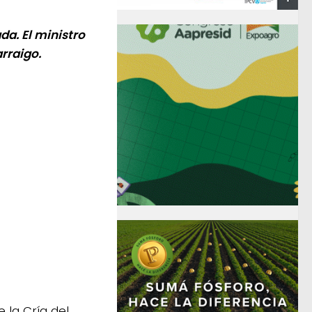
a. El ministro
arraigo.
e la Cría del