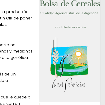
 la producción
ín Gill, de poner
les.
porte no
queños y medianos
alta genética,
és de un
do a
a que le quede al
os, con un