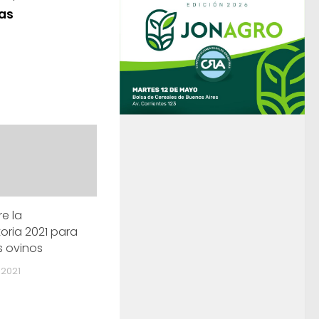
ias
re la
ria 2021 para
 ovinos
 2021