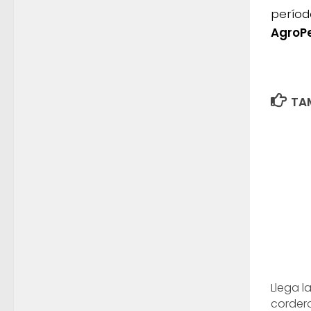
períod
AgroP
TAM
Llega l
cordero