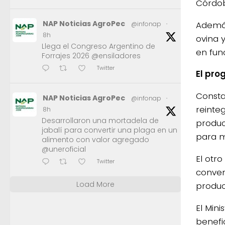
Córdob
NAP Noticias AgroPec
Además
@infonap
·
8h
ovina y
Llega el Congreso Argentino de
en fun
Forrajes 2026 @ensiladores
Twitter
El pr
Consta
NAP Noticias AgroPec
@infonap
·
reinte
8h
Desarrollaron una mortadela de
produc
jabalí para convertir una plaga en un
para m
alimento con valor agregado
@uneroficial
El otr
Twitter
conven
Load More
produc
El Mini
benefi