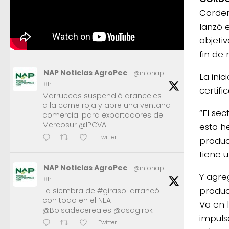
Corder
lanzó 
objeti
fin de 
NAP Noticias AgroPec
@infonap
·
La inic
8h
certif
Marruecos suspendió aranceles
a la carne roja y abre una ventana
“El se
comercial para exportadores del
Mercosur @IPCVA
esta h
Twitter
produc
tiene u
NAP Noticias AgroPec
@infonap
·
Y agre
8h
produc
La siembra de #girasol arrancó
con todo en el NEA
Va en 
@Bolsadecereales @asagirok
impuls
Twitter