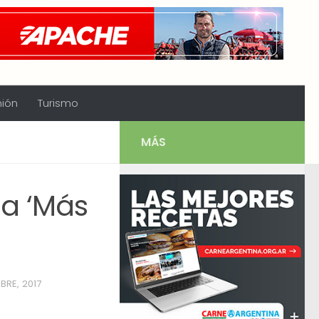
nión
Turismo
MÁS
a ‘Más
BRE, 2017