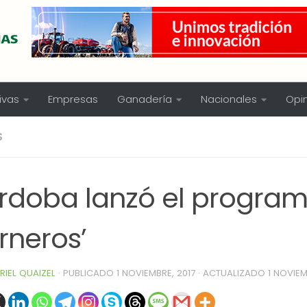
ivas
Empresas
Ganadería
Nacionales
Opi
S
rdoba lanzó el program
rneros’
RIEL QUAIZEL
· PUBLICADO
1 NOVIEMBRE, 2017
· ACTUALIZADO
1 NOVIEM