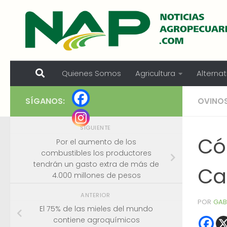
Skip to content
Quienes Somos
Agricultura
Alternat
SÍGANOS:
OVINO
SIGUIENTE
Có
Por el aumento de los
combustibles los productores
tendrán un gasto extra de más de
Ca
4.000 millones de pesos
ANTERIOR
POR
GAB
El 75% de las mieles del mundo
contiene agroquímicos