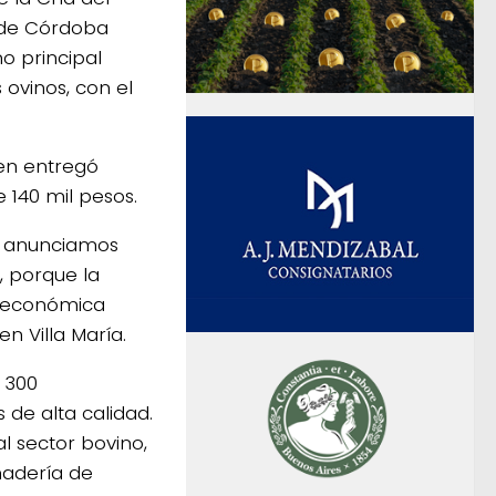
a de Córdoba
o principal
 ovinos, con el
ien entregó
 140 mil pesos.
so anunciamos
, porque la
e económica
en Villa María.
e 300
de alta calidad.
l sector bovino,
nadería de