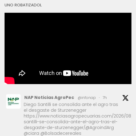
UNO ROBATIZADOL
NAP Noticias AgroPec
@infonap
·
7h
Diego Santilli se consolida ante el agro tras
el desgaste de Sturzenegger
https://www.noticiasagropecuarias.com/2026/08/1
santilli-se-consolida-ante-el-agro-tras-el-
desgaste-de-sturzenegger/@AgroindArg
@ciara @Bolsadecereales