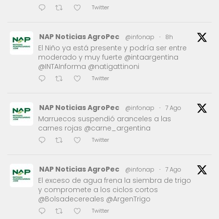
Twitter
NAP Noticias AgroPec
@infonap
·
8h
El Niño ya está presente y podría ser entre
moderado y muy fuerte @intaargentina
@INTAInforma @natigattinoni
Twitter
NAP Noticias AgroPec
@infonap
·
7 Ago
Marruecos suspendió aranceles a las
carnes rojas @carne_argentina
Twitter
NAP Noticias AgroPec
@infonap
·
7 Ago
El exceso de agua frena la siembra de trigo
y compromete a los ciclos cortos
@Bolsadecereales @ArgenTrigo
Twitter