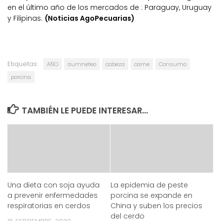
en el último año de los mercados de : Paraguay, Uruguay
y Filipinas.
(Noticias AgoPecuarias)
Etiquetas:
AÑO
aumneteo
cabeza
carne
Consumo
porcina
TAMBIÉN LE PUEDE INTERESAR...
Una dieta con soja ayuda
La epidemia de peste
a prevenir enfermedades
porcina se expande en
respiratorias en cerdos
China y suben los precios
del cerdo