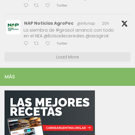
Twitter
NAP Noticias AgroPec
@infonap
·
20h
La siembra de #girasol arrancó con todo
en el NEA @Bolsadecereales @asagirok
Twitter
Load More
MÁS