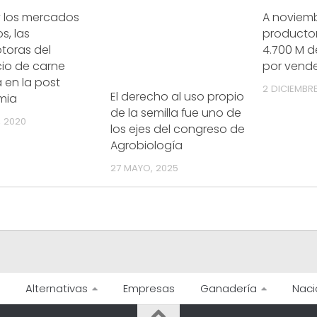
y los mercados
A noviemb
s, las
productor
toras del
4.700 M d
io de carne
por vend
 en la post
2 DICIEMBRE
El derecho al uso propio
mia
de la semilla fue uno de
, 2020
los ejes del congreso de
Agrobiología
27 MAYO, 2025
Alternativas
Empresas
Ganadería
Naci