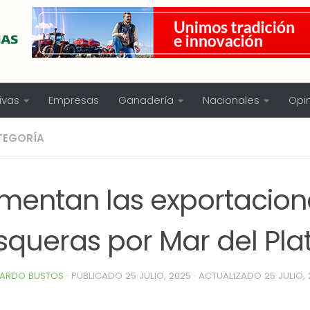
ivas
Empresas
Ganadería
Nacionales
Opi
TEGORÍA
mentan las exportacion
squeras por Mar del Pla
ARDO BUSTOS
· PUBLICADO
25 JULIO, 2025
· ACTUALIZADO
25 JULIO,