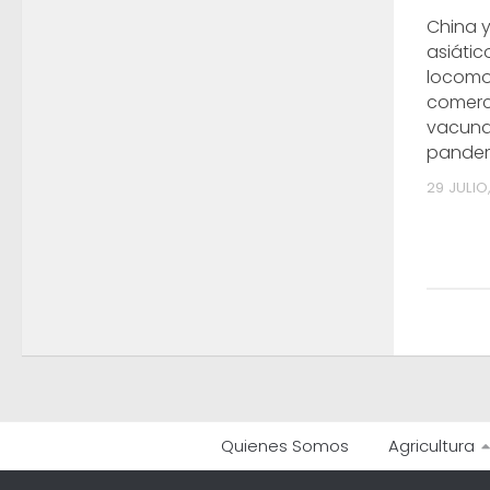
China 
asiático
locomo
comerc
vacuna
pande
29 JULIO
Quienes Somos
Agricultura