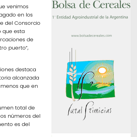
que venimos
ragado en los
te del Consorcio
có que esta
arcaciones de
ro puerto”,
ciones destaca
toria alcanzada
s menos que en
lumen total de
los números del
mento es del