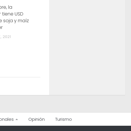
re, la
 tiene USD
e soja y maíz
er
, 2021
onales
Opinión
Turismo