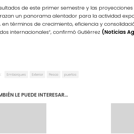
esultados de este primer semestre y las proyecciones
trazan un panorama alentador para la actividad exp
, en términos de crecimiento, eficiencia y consolidaci
os internacionales”, confirmó Gutiérrez
(Noticias A
:
Embarques
Exterior
Pesca
puertos
BIÉN LE PUEDE INTERESAR...