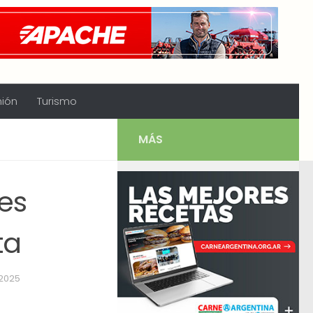
nión
Turismo
MÁS
es
ta
 2025