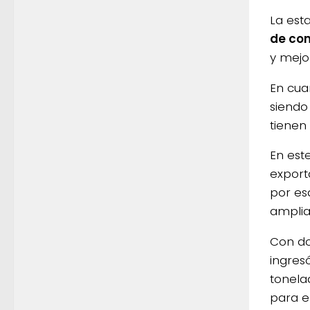
La est
de co
y mejo
En cua
siendo
tienen
En est
export
por es
ampli
Con do
ingres
tonela
para e