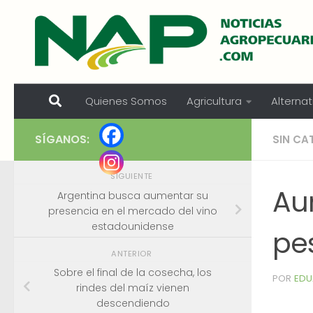
Skip to content
Quienes Somos
Agricultura
Alternat
SÍGANOS:
SIN CA
SIGUIENTE
Au
Argentina busca aumentar su
presencia en el mercado del vino
estadounidense
pe
ANTERIOR
Sobre el final de la cosecha, los
POR
EDU
rindes del maíz vienen
descendiendo