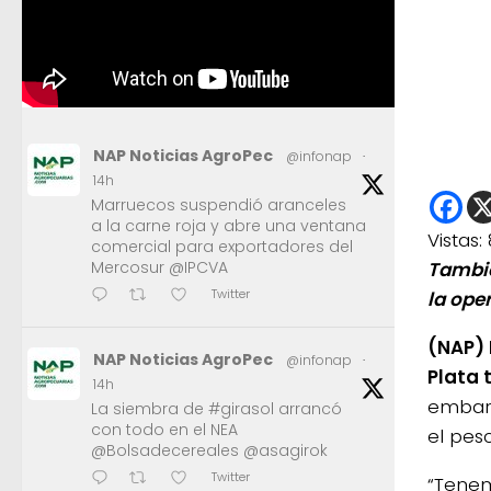
NAP Noticias AgroPec
@infonap
·
14h
Marruecos suspendió aranceles
a la carne roja y abre una ventana
Vistas:
comercial para exportadores del
Mercosur @IPCVA
Tambié
Twitter
la oper
(NAP) 
NAP Noticias AgroPec
@infonap
·
Plata 
14h
embarc
La siembra de #girasol arrancó
con todo en el NEA
el pes
@Bolsadecereales @asagirok
Twitter
“Tenem