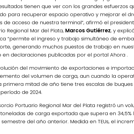
resultados tienen que ver con los grandes esfuerzos 
do para recuperar espacio operativo y mejorar el d
s de acceso de nuestra terminal”, afirmó el presiden
rio Regional Mar del Plata,
Marcos Gutiérrez
, y expli
ca “permite el ingreso y trabajo simultáneo de emb
orte, generando muchos puestos de trabajo en nuest
 en declaraciones publicadas por el portal Ahora .
volución del movimiento de exportaciones e importa
remento del volumen de carga, aun cuando la opera
a primera mitad de año tiene tres escalas de buque
r período de 2024.
sorcio Portuario Regional Mar del Plata registró un vo
 toneladas de carga exportada que supera en 34,5% 
 semestre del año anterior. Medida en TEUs, el incre