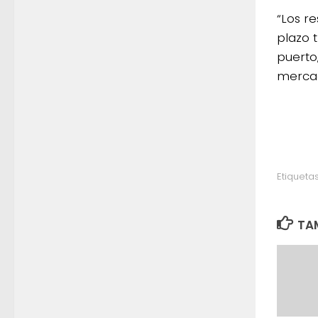
“Los r
plazo 
puerto
mercad
Etiquetas
TAM