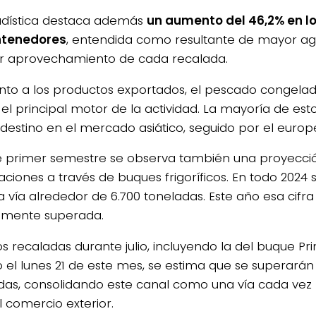
adística destaca además
un aumento del 46,2% en l
ntenedores
, entendida como resultante de mayor agi
r aprovechamiento de cada recalada.
nto a los productos exportados, el pescado congela
 el principal motor de la actividad. La mayoría de es
 destino en el mercado asiático, seguido por el europ
e primer semestre se observa también una proyección
aciones a través de buques frigoríficos. En todo 2024
a vía alrededor de 6.700 toneladas. Este año esa cifra
amente superada.
s recaladas durante julio, incluyendo la del buque Pri
ó el lunes 21 de este mes, se estima que se superarán 
das, consolidando este canal como una vía cada vez
l comercio exterior.