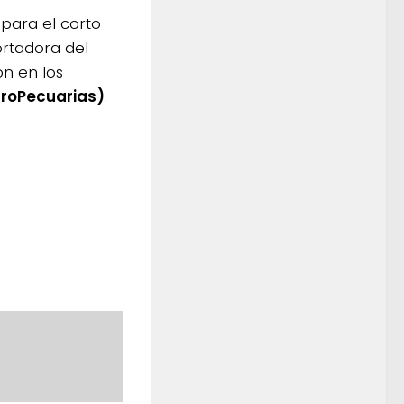
 para el corto
ortadora del
ón en los
groPecuarias)
.