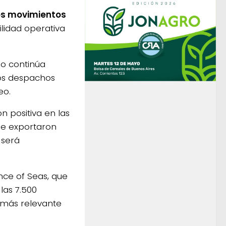
os movimientos
lidad operativa
do continúa
tos despachos
eo.
 positiva en las
 se exportaron
 será
nce of Seas, que
las 7.500
 más relevante