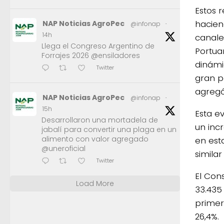
Estos 
hacien
NAP Noticias AgroPec
@infonap
·
14h
canale
Llega el Congreso Argentino de
Portua
Forrajes 2026 @ensiladores
dinámi
Twitter
gran p
agregó
NAP Noticias AgroPec
@infonap
·
15h
Esta e
Desarrollaron una mortadela de
un inc
jabalí para convertir una plaga en un
alimento con valor agregado
en est
@uneroficial
simila
Twitter
El Con
Load More
33.435
primer
26,4%.