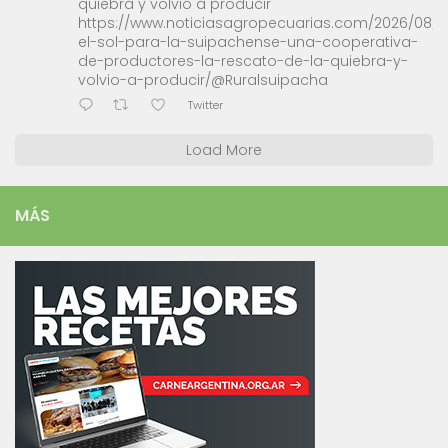
quiebra y volvió a producir
https://www.noticiasagropecuarias.com/2026/08/0
el-sol-para-la-suipachense-una-cooperativa-
de-productores-la-rescato-de-la-quiebra-y-
volvio-a-producir/@Ruralsuipacha
Twitter
Load More
MÁS