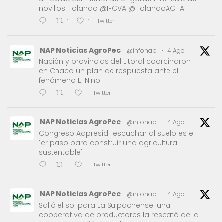
novillos Holando @IPCVA @HolandoACHA
Twitter
1
1
NAP Noticias AgroPec
@infonap
·
4 Ago
Nación y provincias del Litoral coordinaron
en Chaco un plan de respuesta ante el
fenómeno El Niño
Twitter
NAP Noticias AgroPec
@infonap
·
4 Ago
Congreso Aapresid: 'escuchar al suelo es el
1er paso para construir una agricultura
sustentable'
Twitter
NAP Noticias AgroPec
@infonap
·
4 Ago
Salió el sol para La Suipachense: una
cooperativa de productores la rescató de la