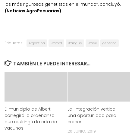
los más rigurosos genetistas en el mundo”, concluyó.
(Noticias AgroPecuarias)
Etiquetas:
Argentina
Braford
Brangus
Brasil
genética
TAMBIÉN LE PUEDE INTERESAR...
El municipio de Alberti
La integración vertical
corregirá la ordenanza
una oportunidad para
que restringía la cría de
crecer
vacunos
20 JUNIO, 2019