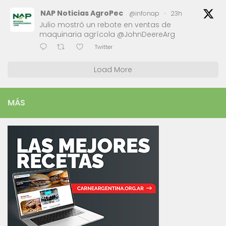
NAP Noticias AgroPec
@infonap
·
23h
Julio mostró un rebote en ventas de
maquinaria agrícola @JohnDeereArg
Twitter
Load More
MÁS