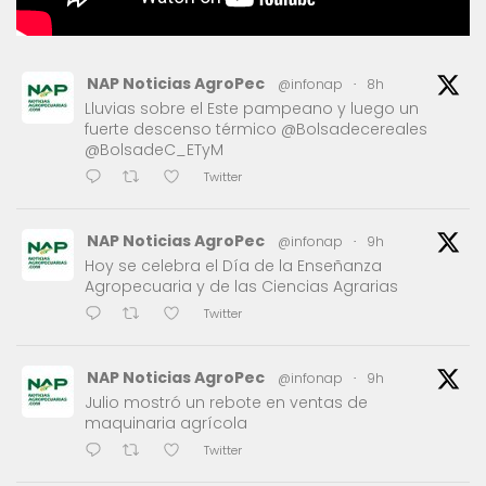
NAP Noticias AgroPec
@infonap
·
8h
Lluvias sobre el Este pampeano y luego un
fuerte descenso térmico @Bolsadecereales
@BolsadeC_ETyM
Twitter
NAP Noticias AgroPec
@infonap
·
9h
Hoy se celebra el Día de la Enseñanza
Agropecuaria y de las Ciencias Agrarias
Twitter
NAP Noticias AgroPec
@infonap
·
9h
Julio mostró un rebote en ventas de
maquinaria agrícola
Twitter