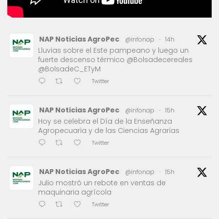
NAP Noticias AgroPec
@infonap
·
14h
Lluvias sobre el Este pampeano y luego un
fuerte descenso térmico @Bolsadecereales
@BolsadeC_ETyM
Twitter
NAP Noticias AgroPec
@infonap
·
15h
Hoy se celebra el Día de la Enseñanza
Agropecuaria y de las Ciencias Agrarias
Twitter
NAP Noticias AgroPec
@infonap
·
15h
Julio mostró un rebote en ventas de
maquinaria agrícola
Twitter