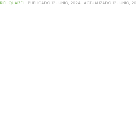
RIEL QUAIZEL
· PUBLICADO
12 JUNIO, 2024
· ACTUALIZADO
12 JUNIO, 2
0de%20la%20Raza%20Limangus,