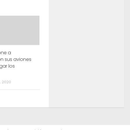
one a
ón sus aviones
ar los
 2020