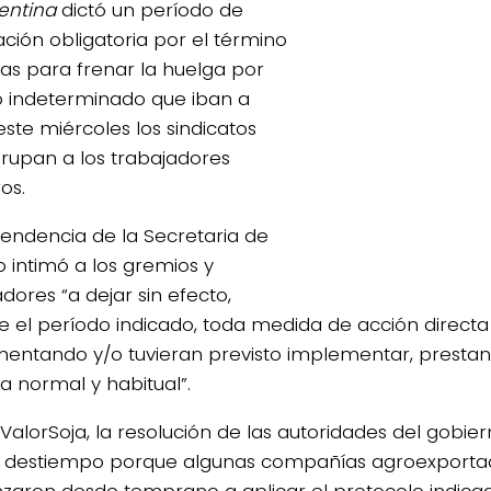
entina
dictó un período de
ación obligatoria por el término
ías para frenar la huelga por
 indeterminado que iban a
 este miércoles los sindicatos
rupan a los trabajadores
4/salio-
os.
endencia de la Secretaria de
o intimó a los gremios y
dores “a dejar sin efecto,
e el período indicado, toda medida de acción directa
entando y/o tuvieran previsto implementar, prestand
 normal y habitual”.
ValorSoja, la resolución de las autoridades del gobie
a destiempo porque algunas compañías agroexporta
aron desde temprano a aplicar el protocolo indica