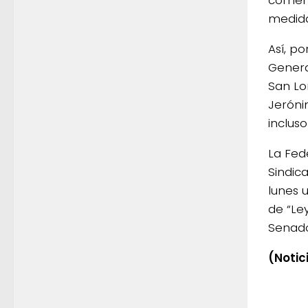
medida
Así, p
Genera
San Lo
Jeróni
inclus
La Fed
Sindic
lunes 
de “Le
Senado
(Notic