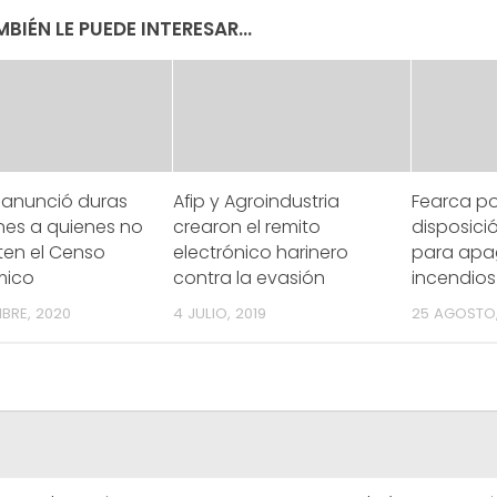
BIÉN LE PUEDE INTERESAR...
 anunció duras
Afip y Agroindustria
Fearca p
nes a quienes no
crearon el remito
disposici
ten el Censo
electrónico harinero
para apag
mico
contra la evasión
incendios
MBRE, 2020
4 JULIO, 2019
25 AGOSTO,