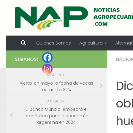
Skip to content
Quienes Somos
Agricultura
Alternat
SÍGANOS:
NACIO
SIGUIENTE
Dic
Alerta: en mayo la faena de vacas
aumentó 32%
obl
ANTERIOR
El Banco Mundial empeoró el
hu
pronóstico para la economía
argentina en 2024