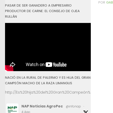
POR
GAB
PASAR DE SER GANADERO A EMPRESARIO
PRODUCTOR DE CARNE: EL CONSEJO DE OJEA
RULLÁN
NACIÓ EN LA RURAL DE PALERMO Y ES HIJA DEL GRAN
CAMPEÓN MACHO DE LA RAZA LIMANGUS
http://Es%20hija%20del%20Gran%20Campeón%20Macho%2
NAP Noticias AgroPec
@infonap
·
4 Ago