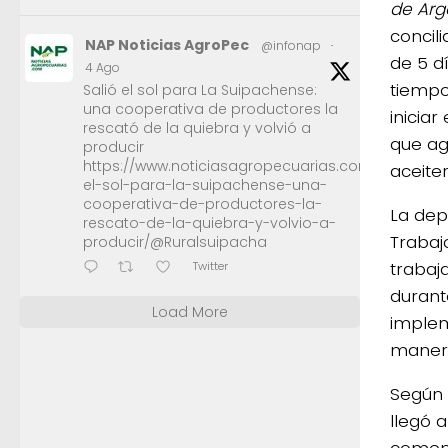
de Arg
concili
NAP Noticias AgroPec
@infonap
·
de 5 d
4 Ago
tiempo
Salió el sol para La Suipachense:
una cooperativa de productores la
iniciar
rescató de la quiebra y volvió a
que ag
producir
https://www.noticiasagropecuarias.com/2026/08/0
aceiter
el-sol-para-la-suipachense-una-
cooperativa-de-productores-la-
La dep
rescato-de-la-quiebra-y-volvio-a-
Trabaj
producir/@Ruralsuipacha
trabaja
Twitter
durant
Load More
implem
manera
Según 
llegó 
comenz