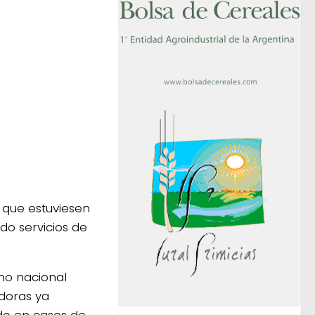
 que estuviesen
o servicios de
rno nacional
doras ya
do en casos de