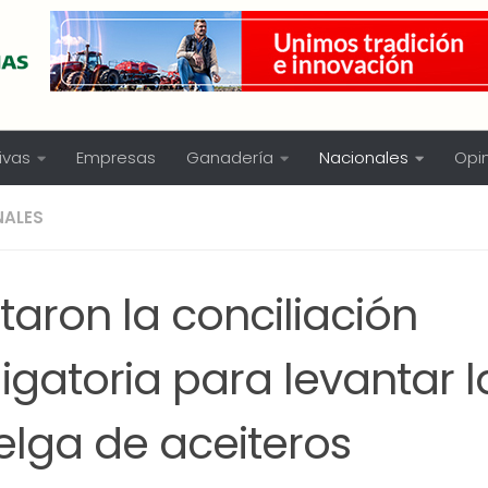
ivas
Empresas
Ganadería
Nacionales
Opi
NALES
taron la conciliación
igatoria para levantar l
elga de aceiteros