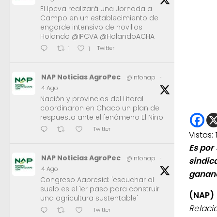
El Ipcva realizará una Jornada a
Campo en un establecimiento de
engorde intensivo de novillos
Holando @IPCVA @HolandoACHA
Twitter
1
1
NAP Noticias AgroPec
@infonap
·
4 Ago
Nación y provincias del Litoral
coordinaron en Chaco un plan de
respuesta ante el fenómeno El Niño
Twitter
Vistas:
Es por
NAP Noticias AgroPec
@infonap
·
sindic
4 Ago
gananc
Congreso Aapresid: 'escuchar al
suelo es el 1er paso para construir
(NAP)
una agricultura sustentable'
Relaci
Twitter