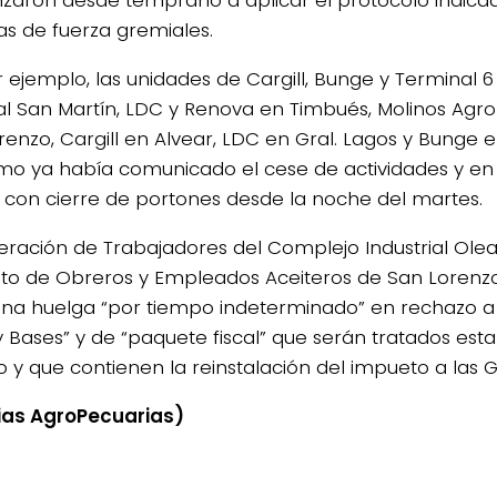
s de fuerza gremiales.
or ejemplo, las unidades de Cargill, Bunge y Terminal 
l San Martín, LDC y Renova en Timbués, Molinos Agro 
renzo, Cargill en Alvear, LDC en Gral. Lagos y Bunge 
mo ya había comunicado el cese de actividades y en
o con cierre de portones desde la noche del martes.
eración de Trabajadores del Complejo Industrial Olea
ato de Obreros y Empleados Aceiteros de San Lorenz
una huelga “por tiempo indeterminado” en rechazo a
y Bases” y de “paquete fiscal” que serán tratados es
 y que contienen la reinstalación del impueto a las 
ias AgroPecuarias)