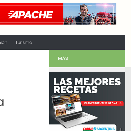
nión
Turismo
MÁS
a