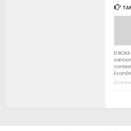
TAM
El BCRA
sancio
contes
Econó
10 DICIE