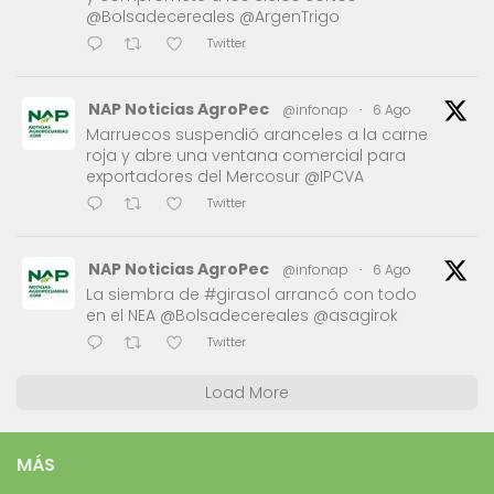
@Bolsadecereales @ArgenTrigo
Twitter
NAP Noticias AgroPec
@infonap
·
6 Ago
Marruecos suspendió aranceles a la carne
roja y abre una ventana comercial para
exportadores del Mercosur @IPCVA
Twitter
NAP Noticias AgroPec
@infonap
·
6 Ago
La siembra de #girasol arrancó con todo
en el NEA @Bolsadecereales @asagirok
Twitter
Load More
MÁS