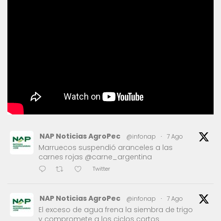
NAP Noticias AgroPec
@infonap
·
7 Ago
Marruecos suspendió aranceles a las
carnes rojas @carne_argentina
Twitter
NAP Noticias AgroPec
@infonap
·
7 Ago
El exceso de agua frena la siembra de trigo
y compromete a los ciclos cortos