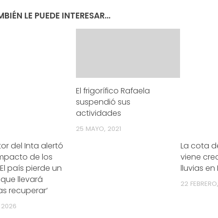
BIÉN LE PUEDE INTERESAR...
El frigorífico Rafaela
suspendió sus
actividades
25 MAYO, 2021
or del Inta alertó
La cota d
impacto de los
viene cre
 ‘El país pierde un
lluvias en 
 que llevará
22 FEBRERO
s recuperar’
, 2026