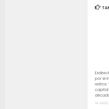
TAM
Exdirect
por el 
retiros:
capital
década
14 JULIO