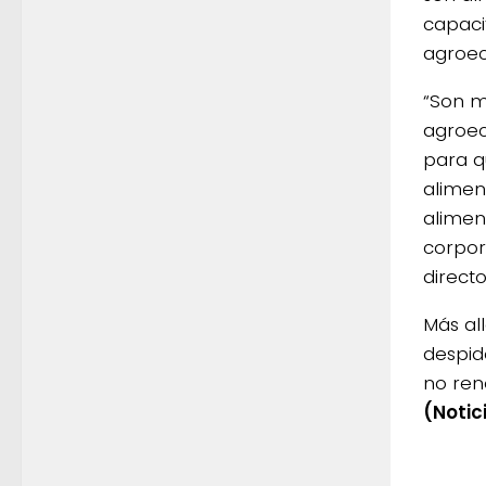
capaci
agroec
“Son m
agroec
para q
alimen
aliment
corpor
directo
Más al
despid
no ren
(Notic