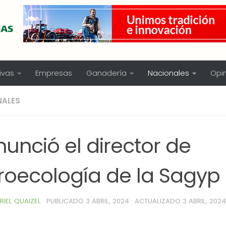
ivas
Empresas
Ganadería
Nacionales
Opi
NALES
unció el director de
roecología de la Sagyp
RIEL QUAIZEL
· PUBLICADO
3 ABRIL, 2024
· ACTUALIZADO
3 ABRIL, 2024