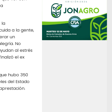
la
 la
cuida a la gente,
erar un
legría. No
ayudan al estrés
nalizó el ex
 que hubo 350
les del Estado
prestación.