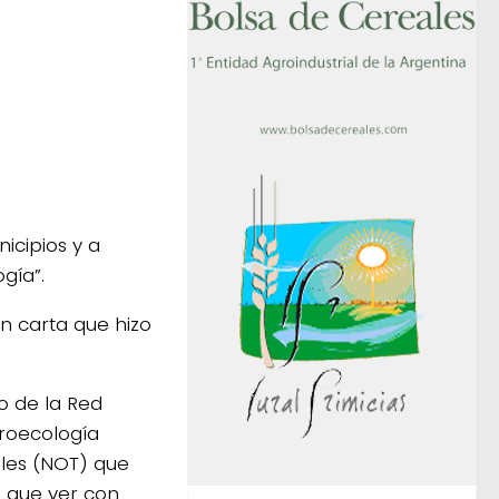
cipios y a
gía”.
n carta que hizo
o de la Red
roecología
ales (NOT) que
a que ver con