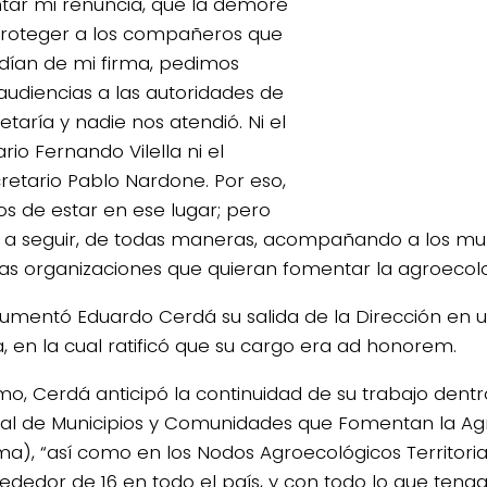
tar mi renuncia, que la demoré
roteger a los compañeros que
ían de mi firma, pedimos
 audiencias a las autoridades de
etaría y nadie nos atendió. Ni el
rio Fernando Vilella ni el
retario Pablo Nardone. Por eso,
s de estar en ese lugar; pero
a seguir, de todas maneras, acompañando a los muni
las organizaciones que quieran fomentar la agroecolo
gumentó Eduardo Cerdá su salida de la Dirección en u
a, en la cual ratificó que su cargo era ad honorem.
mo, Cerdá anticipó la continuidad de su trabajo dentr
al de Municipios y Comunidades que Fomentan la Ag
a), “así como en los Nodos Agroecológicos Territori
rededor de 16 en todo el país, y con todo lo que teng