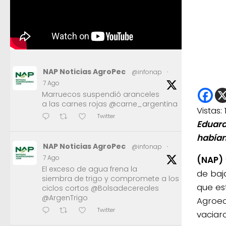
NAP Noticias AgroPec
@infonap
·
7 Ago
Marruecos suspendió aranceles
a las carnes rojas @carne_argentina
Vistas:
Twitter
Eduard
habían
NAP Noticias AgroPec
@infonap
·
7 Ago
(NAP)
El exceso de agua frena la
de baj
siembra de trigo y compromete a los
que es
ciclos cortos @Bolsadecereales
@ArgenTrigo
Agroec
Twitter
vaciaro