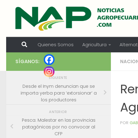
Skip to content
Quienes Somos
Agricultura
Alternat
SÍGANOS:
NACIO
SIGUIENTE
Ren
Desde el Inym denuncian que se
importa yerba para ‘extorsionar’ a
los productores
Ag
ANTERIOR
Pesca: Malestar en las provincias
POR
GAB
patagónicas por no convocar al
CFP