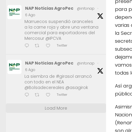
presen
NAP Noticias AgroPec
para p
@infonap
·
6 Ago
depend
Marruecos suspendió aranceles
varias
a la carne roja y abre una ventana
la Secr
comercial para exportadores del
Mercosur @IPCVA
secreta
Twitter
subsec
dejamo
NAP Noticias AgroPec
@infonap
·
vamos 
6 Ago
todas 
La siembra de #girasol arrancó
con todo en el NEA
Así ar
@Bolsadecereales @asagirok
públic
Twitter
Asimis
Load More
Nacion
(Renam
son al