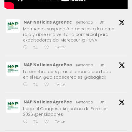
NAP Noticias AgroPec
@infonap
·
8h
Marruecos suspendió aranceles a la carne
roja y abre una ventana comercial para
exportadores del Mercosur @IPCVA
Twitter
NAP Noticias AgroPec
@infonap
·
8h
La siembra de #girasol arrancó con todo
en el NEA @Bolsadecereales @asagirok
Twitter
NAP Noticias AgroPec
@infonap
·
8h
Llega el Congreso Argentino de Forrajes
2026 @ensiladores
Twitter