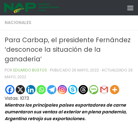
Skip to content
NACIONALES
Para Carbap, el presidente Fernández
‘desconoce la situación de la
ganadería’
POR
EDUARDO BUSTOS
· PUBLICADO
26 MAYO, 2022
· ACTUALIZADO
26
MAYO, 2022
Vistas:
1073
Mientras los principales países exportadores de carne
aumentaron sus ventas al exterior en plena pandemia,
Argentina retrajo sus exportaciones.