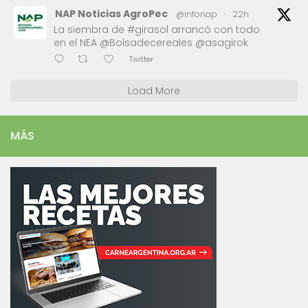
NAP Noticias AgroPec
@infonap
·
22h
La siembra de #girasol arrancó con todo
en el NEA @Bolsadecereales @asagirok
Twitter
Load More
MÁS