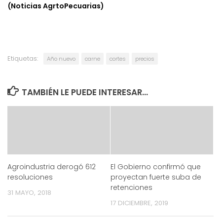
(Noticias AgrtoPecuarias)
Etiquetas:
Año nuevo
carne
cortes
precios
TAMBIÉN LE PUEDE INTERESAR...
Agroindustria derogó 612
El Gobierno confirmó que
resoluciones
proyectan fuerte suba de
retenciones
31 MAYO, 2018
17 DICIEMBRE, 2019