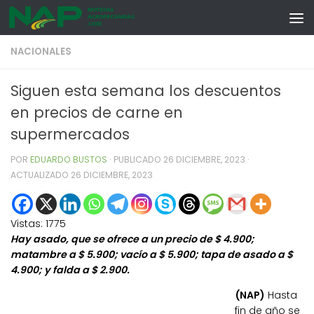
Skip to content
NACIONALES
Siguen esta semana los descuentos
en precios de carne en
supermercados
POR
EDUARDO BUSTOS
· PUBLICADO
26 DICIEMBRE, 2023
·
ACTUALIZADO
26 DICIEMBRE, 2023
Vistas:
1775
Hay asado, que se ofrece a un precio de $ 4.900;
matambre a $ 5.900; vacío a $ 5.900; tapa de asado a $
4.900; y falda a $ 2.900.
(NAP)
Hasta
fin de año se