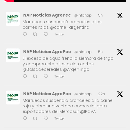
NAP Noticias AgroPec
@infonap
·
5h
Marruecos suspendió aranceles a las
carnes rojas @carne_argentina
Twitter
NAP Noticias AgroPec
@infonap
·
5h
El exceso de agua frena la siembra de trigo
y compromete a los ciclos cortos
@Bolsadecereales @ArgenTrigo
Twitter
NAP Noticias AgroPec
@infonap
·
22h
Marruecos suspendió aranceles a la carne
roja y abre una ventana comercial para
exportadores del Mercosur @IPCVA
Twitter