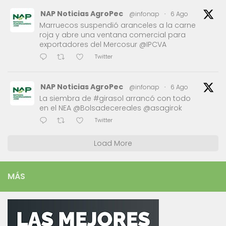
NAP Noticias AgroPec
@infonap
·
6 Ago
Marruecos suspendió aranceles a la carne
roja y abre una ventana comercial para
exportadores del Mercosur @IPCVA
Twitter
NAP Noticias AgroPec
@infonap
·
6 Ago
La siembra de #girasol arrancó con todo
en el NEA @Bolsadecereales @asagirok
Twitter
Load More
MÁS