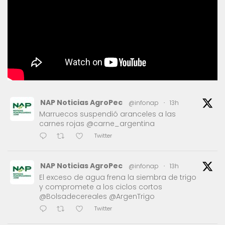
NAP Noticias AgroPec
@infonap
·
13h
Marruecos suspendió aranceles a las
carnes rojas @carne_argentina
Twitter
NAP Noticias AgroPec
@infonap
·
13h
El exceso de agua frena la siembra de trigo
y compromete a los ciclos cortos
@Bolsadecereales @ArgenTrigo
Twitter