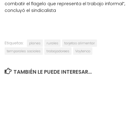
combatir el flagelo que representa el trabajo informal”,
concluyó el sindicalista
Etiquetas:
planes
rurales
tarjetas alimentar
temporales sociales
trabajadorees
Voytenco
TAMBIÉN LE PUEDE INTERESAR...