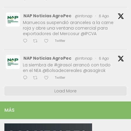
NAP Noticias AgroPec
@infonap
·
6 Ago
Marruecos suspendió aranceles a la carne
roja y abre una ventana comercial para
exportadores del Mercosur @IPCVA
Twitter
NAP Noticias AgroPec
@infonap
·
6 Ago
La siembra de #girasol arrancó con todo
en el NEA @Bolsadecereales @asagirok
Twitter
Load More
MÁS