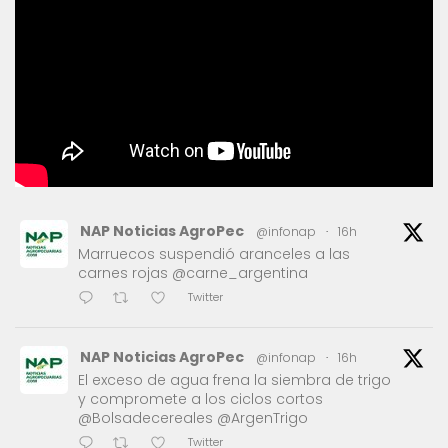
NAP Noticias AgroPec
@infonap
·
16h
Marruecos suspendió aranceles a las
carnes rojas @carne_argentina
Twitter
NAP Noticias AgroPec
@infonap
·
16h
El exceso de agua frena la siembra de trigo
y compromete a los ciclos cortos
@Bolsadecereales @ArgenTrigo
Twitter