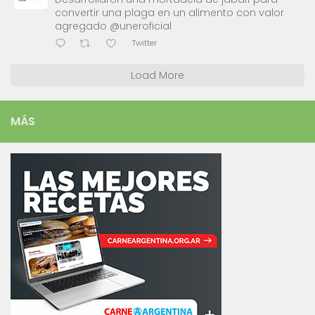
convertir una plaga en un alimento con valor
agregado @uneroficial
Twitter
Load More
MÁS