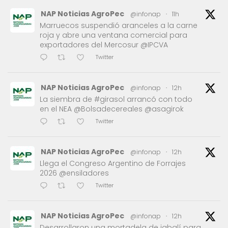
NAP Noticias AgroPec
@infonap
·
11h
Marruecos suspendió aranceles a la carne
roja y abre una ventana comercial para
exportadores del Mercosur @IPCVA
Twitter
NAP Noticias AgroPec
@infonap
·
12h
La siembra de #girasol arrancó con todo
en el NEA @Bolsadecereales @asagirok
Twitter
NAP Noticias AgroPec
@infonap
·
12h
Llega el Congreso Argentino de Forrajes
2026 @ensiladores
Twitter
NAP Noticias AgroPec
@infonap
·
12h
Desarrollaron una mortadela de jabalí para