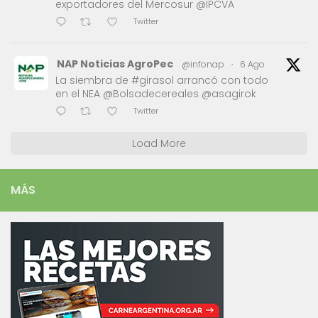
exportadores del Mercosur @IPCVA
Twitter
NAP Noticias AgroPec
@infonap
·
6 Ago
La siembra de #girasol arrancó con todo
en el NEA @Bolsadecereales @asagirok
Twitter
Load More
MÁS