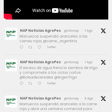
NAP Noticias AgroPec
@infonap
·
7 Ago
Marruecos suspendió aranceles a las
carnes rojas @carne_argentina
Twitter
NAP Noticias AgroPec
@infonap
·
7 Ago
El exceso de agua frena la siembra de trigo
y compromete a los ciclos cortos
@Bolsadecereales @ArgenTrigo
Twitter
NAP Noticias AgroPec
@infonap
·
6 Ago
Marruecos suspendió aranceles a la carne
roja y abre una ventana comercial para