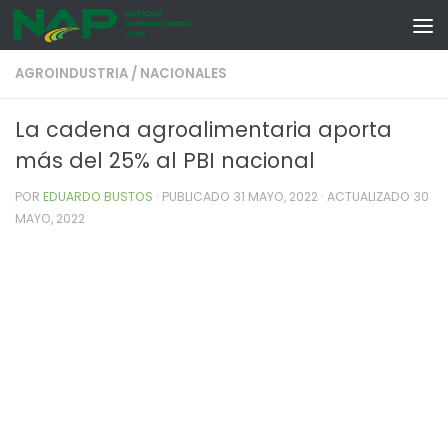
Skip to content
AGROINDUSTRIA
/
NACIONALES
La cadena agroalimentaria aporta
más del 25% al PBI nacional
POR
EDUARDO BUSTOS
· PUBLICADO
31 MAYO, 2022
· ACTUALIZADO
30
MAYO, 2022