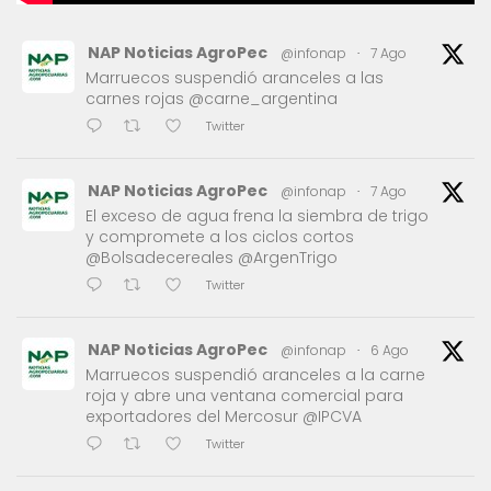
NAP Noticias AgroPec
@infonap
·
7 Ago
Marruecos suspendió aranceles a las
carnes rojas @carne_argentina
Twitter
NAP Noticias AgroPec
@infonap
·
7 Ago
El exceso de agua frena la siembra de trigo
y compromete a los ciclos cortos
@Bolsadecereales @ArgenTrigo
Twitter
NAP Noticias AgroPec
@infonap
·
6 Ago
Marruecos suspendió aranceles a la carne
roja y abre una ventana comercial para
exportadores del Mercosur @IPCVA
Twitter