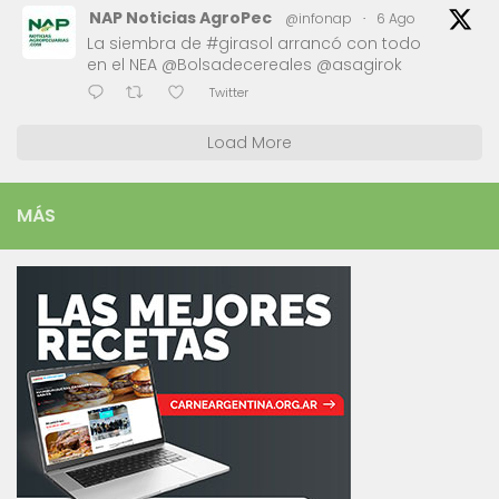
NAP Noticias AgroPec
@infonap
·
6 Ago
La siembra de #girasol arrancó con todo
en el NEA @Bolsadecereales @asagirok
Twitter
Load More
MÁS