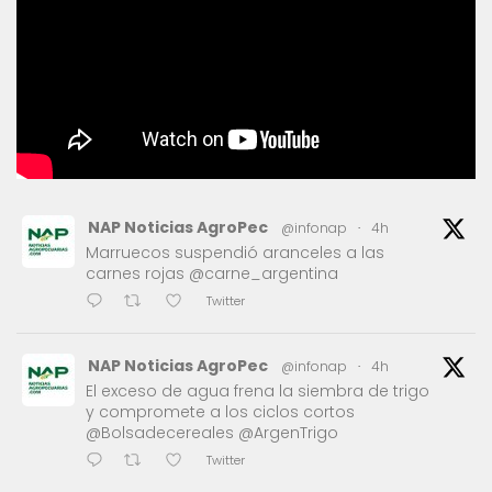
NAP Noticias AgroPec
@infonap
·
4h
Marruecos suspendió aranceles a las
carnes rojas @carne_argentina
Twitter
NAP Noticias AgroPec
@infonap
·
4h
El exceso de agua frena la siembra de trigo
y compromete a los ciclos cortos
@Bolsadecereales @ArgenTrigo
Twitter