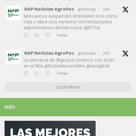
NAP Noticias AgroPec
@infonap
·
20h
Marruecos suspendió aranceles a la carne
roja y abre una ventana comercial para
exportadores del Mercosur @IPCVA
Twitter
NAP Noticias AgroPec
@infonap
·
20h
La siembra de #girasol arrancó con todo
en el NEA @Bolsadecereales @asagirok
Twitter
Load More
MÁS