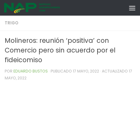
Skip to content
TRIGO
Molineros: reunión ‘positiva’ con
Comercio pero sin acuerdo por el
fideicomiso
POR
EDUARDO BUSTOS
· PUBLICADO
17 MAYO, 2022
· ACTUALIZADO
17
MAYO, 2022