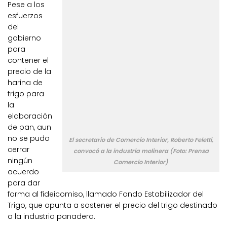
Pese a los
esfuerzos
del
gobierno
para
contener el
precio de la
harina de
trigo para
la
elaboración
de pan, aun
no se pudo
El secretario de Comercio Interior, Roberto Feletti,
cerrar
convocó a la industria molinera (Foto: Prensa
ningún
Comercio Interior)
acuerdo
para dar
forma al fideicomiso, llamado Fondo Estabilizador del
Trigo, que apunta a sostener el precio del trigo destinado
a la industria panadera.