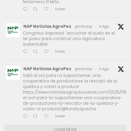
fenómeno El Niño
Twitter
NAP Noticias AgroPec
@infonap
·
4 Ago
Congreso Aapresid: 'escuchar al suelo es el
1er paso para construir una agricultura
sustentable'
Twitter
NAP Noticias AgroPec
@infonap
·
4 Ago
Salió el sol para La Suipachense: una
cooperativa de productores la rescató de la
quiebra y volvió a producir
https://www.noticiasagropecuarias.com/2026/08/0
el-sol-para-la-suipachense-una-cooperativa-
de-productores-la-rescato-de-la-quiebra-y-
volvio-a-producir/@Ruralsuipacha
Twitter
Load More