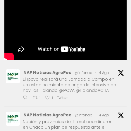
NAP Noticias AgroPec
@infonap
·
4 Ago
El Ipcva realizará una Jornada a Campo en
un establecimiento de engorde intensivo de
novillos Holando @IPCVA @HolandoACHA
Twitter
1
1
NAP Noticias AgroPec
@infonap
·
4 Ago
Nación y provincias del Litoral coordinaron
en Chaco un plan de respuesta ante el