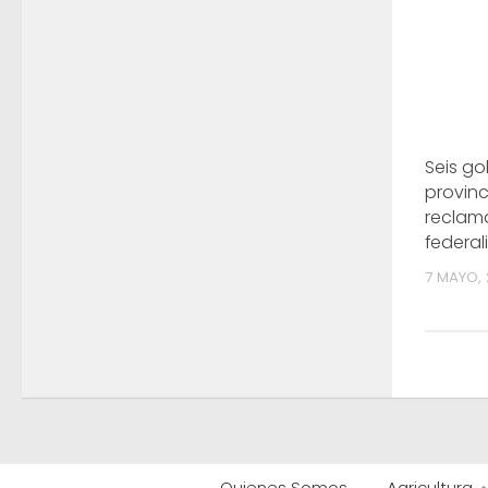
Seis g
provinc
reclam
federa
7 MAYO,
Quienes Somos
Agricultura