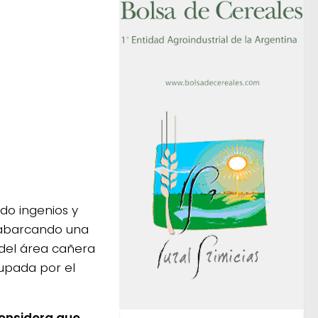
do ingenios y
 abarcando una
 del área cañera
cupada por el
onsidera que