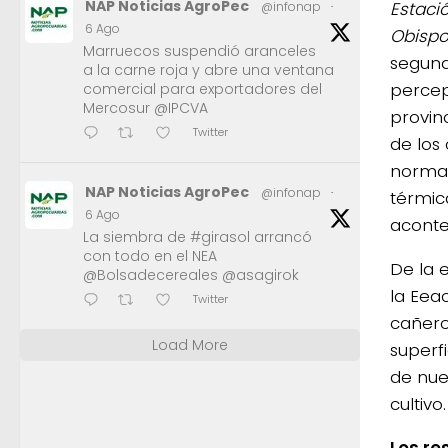
NAP Noticias AgroPec
Estaci
@infonap
·
6 Ago
Obisp
Marruecos suspendió aranceles
segund
a la carne roja y abre una ventana
percep
comercial para exportadores del
Mercosur @IPCVA
provin
Twitter
de los
normal
NAP Noticias AgroPec
@infonap
·
térmica
6 Ago
aconte
La siembra de #girasol arrancó
con todo en el NEA
De la 
@Bolsadecereales @asagirok
la Eea
Twitter
cañero
Load More
superf
de nue
cultivo.
Los re