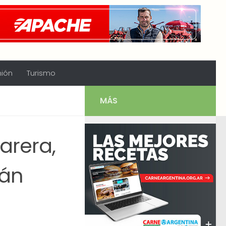
nión
Turismo
MÁS
carera,
mán