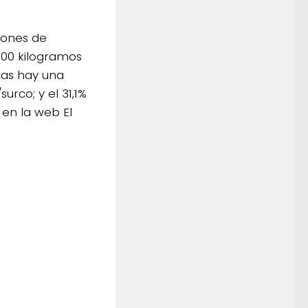
iones de
700 kilogramos
cas hay una
urco; y el 31,1%
 en la web El