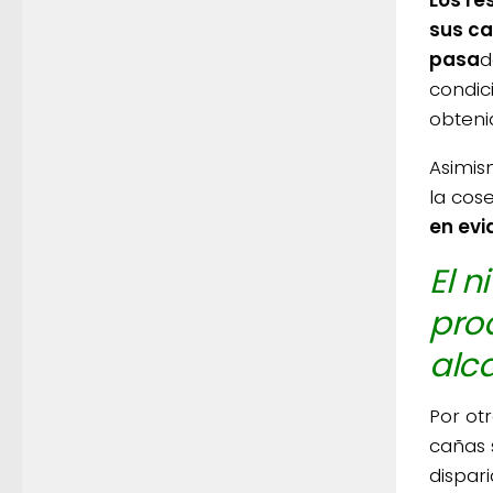
sus ca
pasa
d
condic
obteni
Asimis
la cos
en evi
El n
pro
alca
Por ot
cañas 
dispar