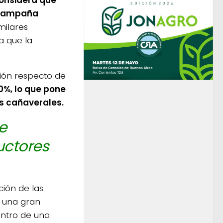
a campaña
milares
a que la
ión respecto de
70%, lo que pone
s cañaverales.
e
uctores
ción de las
n una gran
entro de una