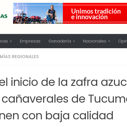
ivas
Empresas
Ganadería
Nacionales
Opi
MÍAS REGIONALES
el inicio de la zafra azu
s cañaverales de Tucu
enen con baja calidad