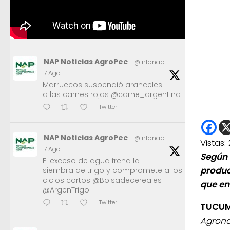
NAP Noticias AgroPec
@infonap
·
7 Ago
Marruecos suspendió aranceles
a las carnes rojas @carne_argentina
Twitter
NAP Noticias AgroPec
@infonap
·
Vistas:
7 Ago
Según 
El exceso de agua frena la
produc
siembra de trigo y compromete a los
ciclos cortos @Bolsadecereales
que en
@ArgenTrigo
Twitter
TUCUM
Agrono