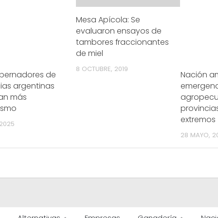
Mesa Apícola: Se
evaluaron ensayos de
tambores fraccionantes
de miel
8 OCTUBRE, 2019
obernadores de
Nación am
ias argentinas
emergenc
an más
agropecu
lismo
provincia
extremos
 2025
28 MAYO, 2
Alternativas
Empresas
Ganadería
Naci