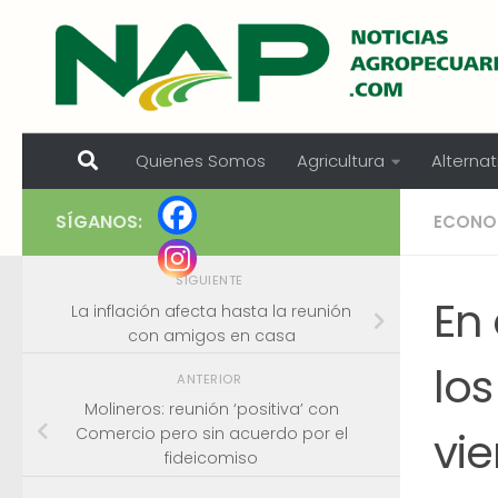
Skip to content
Quienes Somos
Agricultura
Alternat
SÍGANOS:
ECONO
SIGUIENTE
En 
La inflación afecta hasta la reunión
con amigos en casa
lo
ANTERIOR
Molineros: reunión ‘positiva’ con
vi
Comercio pero sin acuerdo por el
fideicomiso