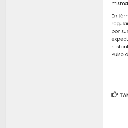
misma 
En tér
regula
por su
expecta
restan
Pulso 
TAM