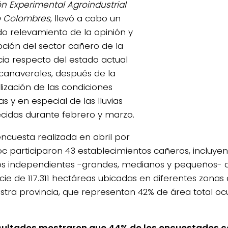
ón Experimental Agroindustrial
o Colombres
, llevó a cabo un
o relevamiento de la opinión y
ción del sector cañero de la
cia respecto del estado actual
 cañaverales, después de la
ización de las condiciones
s y en especial de las lluvias
cidas durante febrero y marzo.
encuesta realizada en abril por
oc participaron 43 establecimientos cañeros, incluyen
s independientes -grandes, medianos y pequeños-
icie de 117.311 hectáreas ubicadas en diferentes zonas
stra provincia, que representan 42% de área total o
sultados mostraron que 44% de los encuestados c