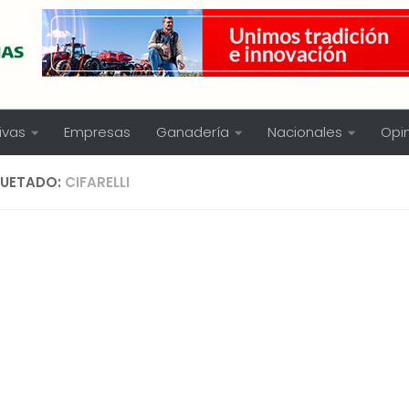
ivas
Empresas
Ganadería
Nacionales
Opi
QUETADO:
CIFARELLI