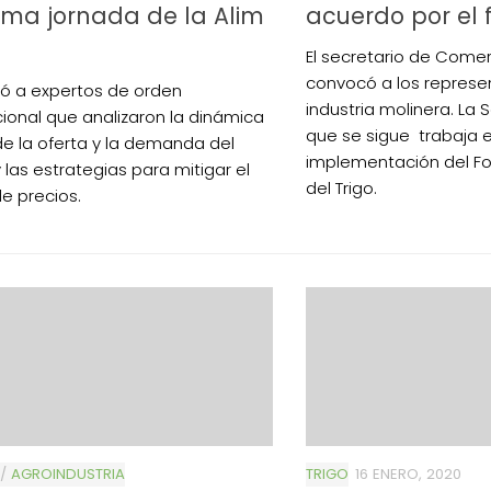
tima jornada de la Alim
acuerdo por el 
El secretario de Comerc
convocó a los represe
ó a expertos de orden
industria molinera. La
cional que analizaron la dinámica
que se sigue trabaja e
de la oferta y la demanda del
implementación del Fo
 las estrategias para mitigar el
del Trigo.
de precios.
/
AGROINDUSTRIA
TRIGO
16 ENERO, 2020