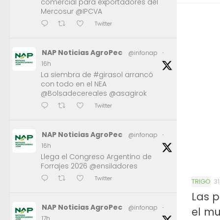
comercial para exportadores del
Mercosur @IPCVA
Twitter
NAP Noticias AgroPec
@infonap
·
16h
La siembra de #girasol arrancó
con todo en el NEA
@Bolsadecereales @asagirok
Twitter
NAP Noticias AgroPec
@infonap
·
16h
Llega el Congreso Argentino de
Forrajes 2026 @ensiladores
Twitter
TRIGO
3
Las p
NAP Noticias AgroPec
@infonap
·
el mu
17h