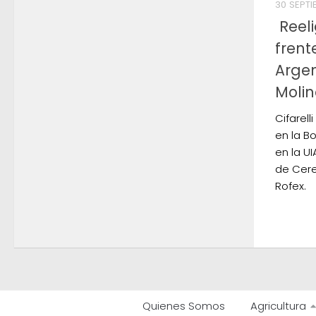
30 SEPTI
Reeli
frent
Argen
Molin
Cifarell
en la B
en la UI
de Cere
Rofex.
Quienes Somos
Agricultura