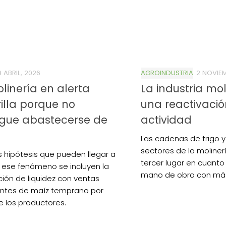
9 ABRIL, 2026
AGROINDUSTRIA
2 NOVIEM
linería en alerta
La industria mo
lla porque no
una reactivació
igue abastecerse de
actividad
Las cadenas de trigo y
sectores de la moliner
as hipótesis que pueden llegar a
tercer lugar en cuanto
r ese fenómeno se incluyen la
mano de obra con más 
ión de liquidez con ventas
ntes de maíz temprano por
e los productores.