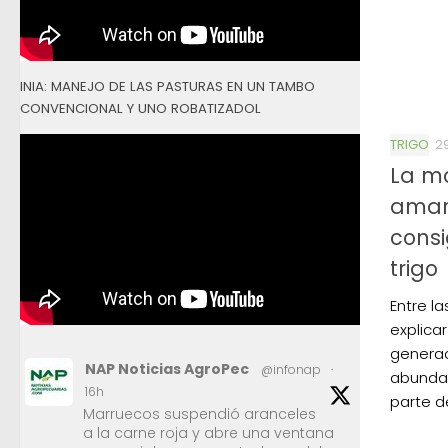
INIA: MANEJO DE LAS PASTURAS EN UN TAMBO
CONVENCIONAL Y UNO ROBATIZADOL
TRIGO
2
La mo
amari
cons
trigo
Entre l
explica
generac
NAP Noticias AgroPec
@infonap
·
abunda
16h
parte d
Marruecos suspendió aranceles
a la carne roja y abre una ventana