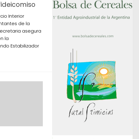
fideicomiso
io Interior
ntantes de la
 Secretaria asegura
n la
ndo Estabilizador