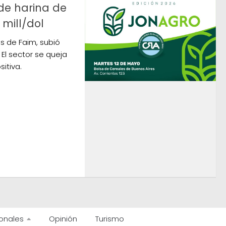
de harina de
 mill/dol
s de Faim, subió
 El sector se queja
sitiva.
onales
Opinión
Turismo