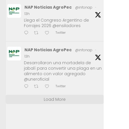
NAP Noticias AgroPec
@infonap
·
13h
Llega el Congreso Argentino de
Forrajes 2026 @ensiladores
Twitter
NAP Noticias AgroPec
@infonap
·
13h
Desarrollaron una mortadela de
jabalí para convertir una plaga en un
alimento con valor agregado
@uneroficial
Twitter
Load More