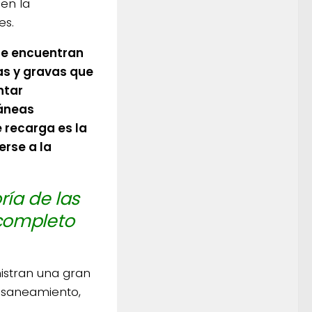
 en la
es.
se encuentran
nas y gravas que
ntar
ráneas
e recarga es la
erse a la
ría de las
completo
nistran una gran
, saneamiento,