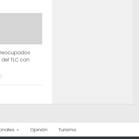
preocupados
 del TLC con
7
onales
Opinión
Turismo