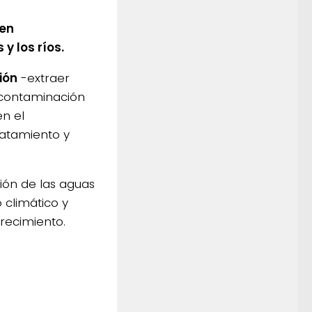
uen
 los ríos.
ión
-extraer
a contaminación
n el
ratamiento y
ción de las aguas
 climático y
recimiento.