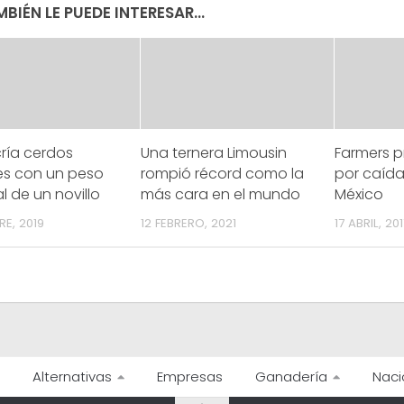
BIÉN LE PUEDE INTERESAR...
ría cerdos
Una ternera Limousin
Farmers 
es con un peso
rompió récord como la
por caída
al de un novillo
más cara en el mundo
México
E, 2019
12 FEBRERO, 2021
17 ABRIL, 201
Alternativas
Empresas
Ganadería
Naci