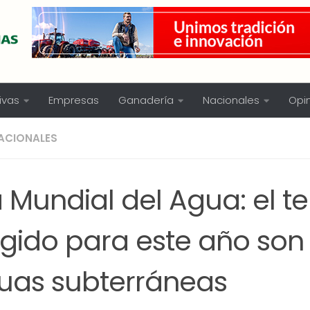
ivas
Empresas
Ganadería
Nacionales
Opi
ACIONALES
a Mundial del Agua: el 
egido para este año son 
uas subterráneas