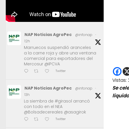
NAP Noticias AgroPec
@infonap
·
12h
Marruecos suspendió aranceles
a la carne roja y abre una ventana
comercial para exportadores del
Mercosur @IPCVA
Twitter
Vistas:
Se cel
NAP Noticias AgroPec
@infonap
·
13h
líquido
La siembra de #girasol arrancó
con todo en el NEA
@Bolsadecereales @asagirok
Twitter