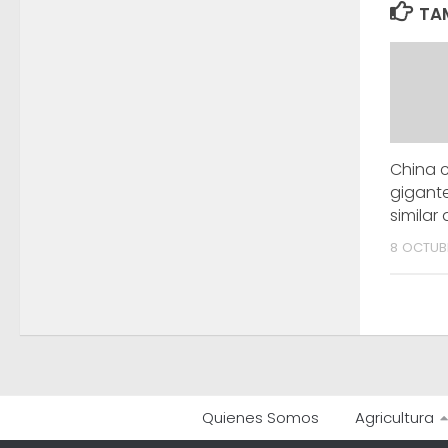
TAM
China c
gigant
similar 
8 OCTUBR
Quienes Somos
Agricultura