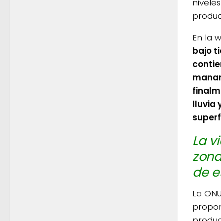
nivele
produc
En la 
bajo t
contie
manant
finalm
lluvia 
superf
La v
zona
de e
La ONU
propor
produc