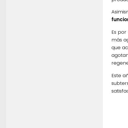
Asimis
funcio
Es por 
más ag
que ac
agotam
regene
Este añ
subter
satisf