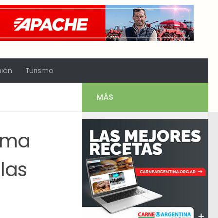
nión
Turismo
MÁS
tema
las