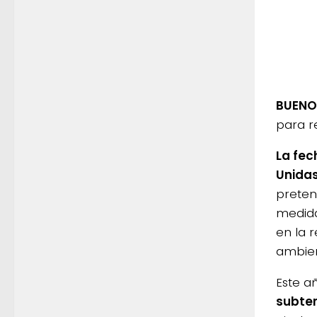
BUENOS
para re
La fec
Unidas
preten
medida
en la 
ambien
Este a
subte