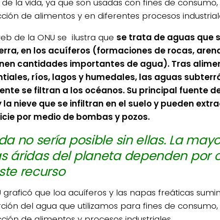
s de la vida, ya que son usadas con fines de consumo,
ción de alimentos y en diferentes procesos industrial
web de la ONU se ilustra que
se trata de aguas que 
ierra, en los acuíferos (formaciones de rocas, are
nen cantidades importantes de agua). Tras alime
iales, ríos, lagos y humedales, las aguas subter
ente se filtran a los océanos. Su principal fuente d
y la nieve que se infiltran en el suelo y pueden extra
icie por medio de bombas y pozos.
ida no sería posible sin ellas. La mayo
s áridas del planeta dependen por 
ste recurso
 graficó que loa acuíferos y las napas freáticas sumi
ción del agua que utilizamos para fines de consumo
ción de alimentos y procesos industriales.