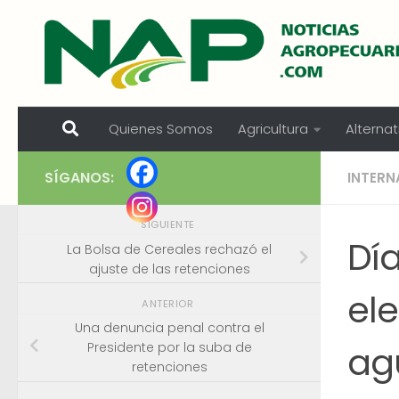
Skip to content
Quienes Somos
Agricultura
Alternat
SÍGANOS:
INTERN
SIGUIENTE
Dí
La Bolsa de Cereales rechazó el
ajuste de las retenciones
el
ANTERIOR
Una denuncia penal contra el
ag
Presidente por la suba de
retenciones