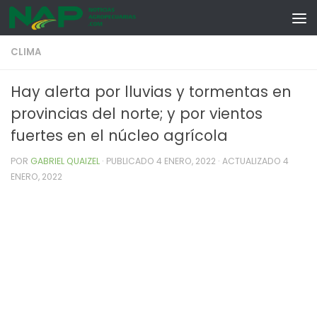
Skip to content
CLIMA
Hay alerta por lluvias y tormentas en
provincias del norte; y por vientos
fuertes en el núcleo agrícola
POR
GABRIEL QUAIZEL
· PUBLICADO
4 ENERO, 2022
· ACTUALIZADO
4
ENERO, 2022