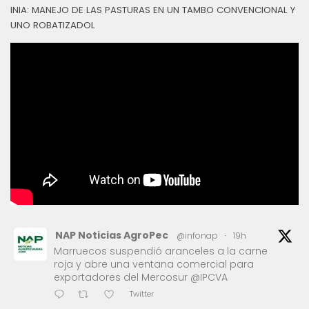
INIA: MANEJO DE LAS PASTURAS EN UN TAMBO CONVENCIONAL Y
UNO ROBATIZADOL
NAP Noticias AgroPec
@infonap
·
19h
Marruecos suspendió aranceles a la carne
roja y abre una ventana comercial para
exportadores del Mercosur @IPCVA
Twitter