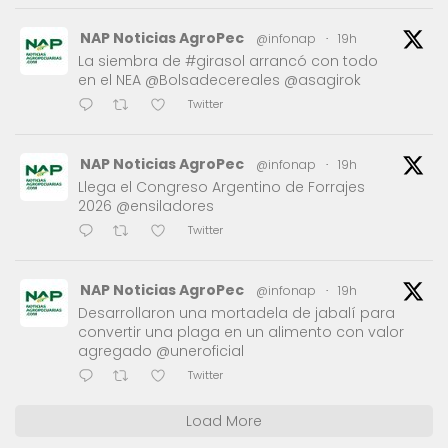
NAP Noticias AgroPec
@infonap
·
19h
La siembra de #girasol arrancó con todo
en el NEA @Bolsadecereales @asagirok
Twitter
NAP Noticias AgroPec
@infonap
·
19h
Llega el Congreso Argentino de Forrajes
2026 @ensiladores
Twitter
NAP Noticias AgroPec
@infonap
·
19h
Desarrollaron una mortadela de jabalí para
convertir una plaga en un alimento con valor
agregado @uneroficial
Twitter
Load More