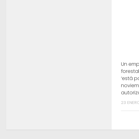
Un emp
forest
‘está p
noviem
autori
23 ENERO