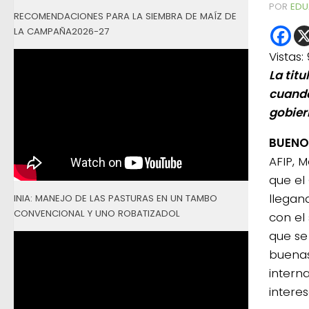
POR
EDU
RECOMENDACIONES PARA LA SIEMBRA DE MAÍZ DE
LA CAMPAÑA2026-27
Vistas:
La tit
cuando
gobiern
BUENOS
AFIP, 
que el
llegan
INIA: MANEJO DE LAS PASTURAS EN UN TAMBO
CONVENCIONAL Y UNO ROBATIZADOL
con el 
que se
buenas
intern
interes