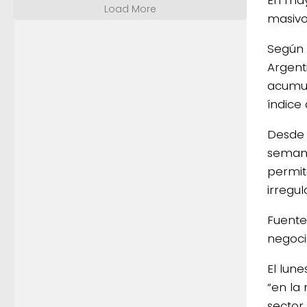
En may
Load More
masivo
Según 
Argent
acumul
índice 
Desde 
semana
permit
irregu
Fuente
negoci
El lune
“en la
sector