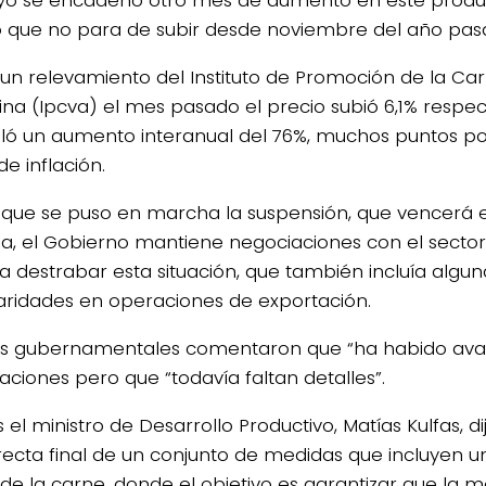
o se encadenó otro mes de aumento en este prod
 que no para de subir desde noviembre del año pas
un relevamiento del Instituto de Promoción de la C
ina (Ipcva) el mes pasado el precio subió 6,1% respect
ó un aumento interanual del 76%, muchos puntos po
de inflación.
que se puso en marcha la suspensión, que vencerá e
, el Gobierno mantiene negociaciones con el secto
a destrabar esta situación, que también incluía algun
laridades en operaciones de exportación.
s gubernamentales comentaron que “ha habido avan
aciones pero que “todavía faltan detalles”.
s el ministro de Desarrollo Productivo, Matías Kulfas, d
 recta final de un conjunto de medidas que incluyen 
 de la carne, donde el objetivo es garantizar que la m