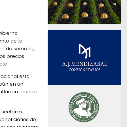
Gobierno
ento de la
fin de semana,
os precios
tal.
nacional está
aún en un
nflación mundial
 sectores
beneficiarios de
gar ese reintegro