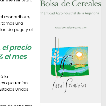
el monotributo,
esitamos una
lan de pago y el
el precio
% el mes
ó la
tes que tenían
Estados Unidos