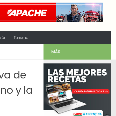
nión
Turismo
MÁS
iva de
no y la