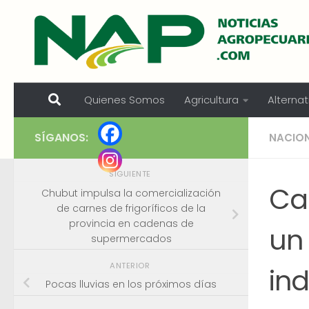
Skip to content
Quienes Somos
Agricultura
Alternat
SÍGANOS:
NACIO
SIGUIENTE
Ca
Chubut impulsa la comercialización
de carnes de frigoríficos de la
provincia en cadenas de
un 
supermercados
ANTERIOR
ind
Pocas lluvias en los próximos días