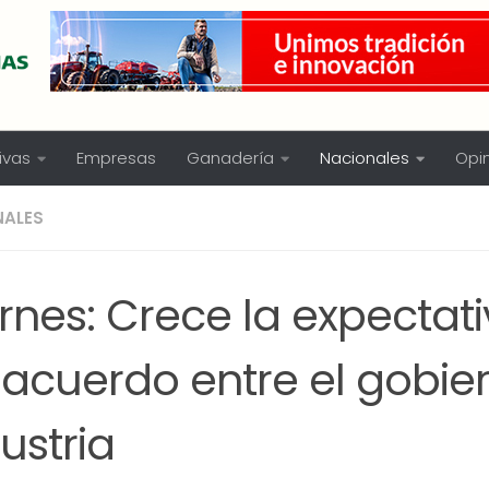
ivas
Empresas
Ganadería
Nacionales
Opi
NALES
rnes: Crece la expectat
acuerdo entre el gobier
ustria