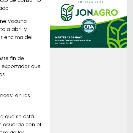
ucto de consumo
ado.
arne Vacuna
o a abril y
r encima del
ste fin de
r exportador que
as
ces” en las
ijo que se está
un acuerdo con el
esa de los