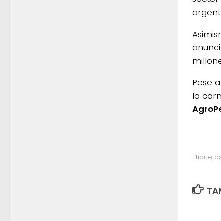
argent
Asimis
anunci
millon
Pese a
la car
AgroPe
Etiquetas
TAM