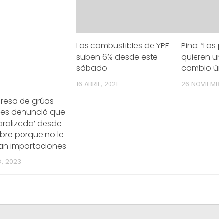
Los combustibles de YPF
Pino: “Lo
suben 6% desde este
quieren u
sábado
cambio ú
16 ABRIL, 2021
26 NOVIEMB
resa de grúas
ales denunció que
aralizada’ desde
bre porque no le
zan importaciones
, 2023