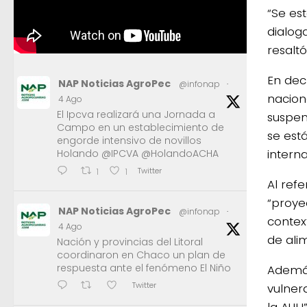
“Se es
dialog
resalt
En dec
NAP Noticias AgroPec
@infonap
·
naciona
4 Ago
El Ipcva realizará una Jornada a
suspen
Campo en un establecimiento de
se est
engorde intensivo de novillos
intern
Holando @IPCVA @HolandoACHA
Twitter
1
1
Al refe
“proye
NAP Noticias AgroPec
@infonap
·
contex
4 Ago
de ali
Nación y provincias del Litoral
coordinaron en Chaco un plan de
respuesta ante el fenómeno El Niño
Además
Twitter
vulner
la AUH