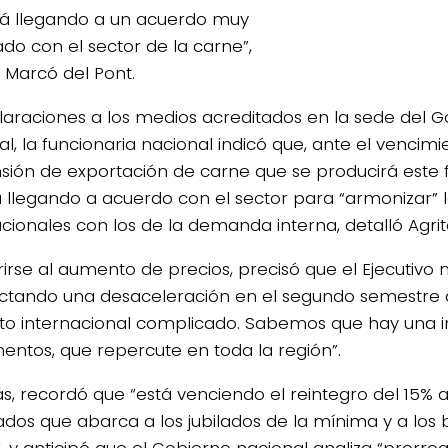
tá llegando a un acuerdo muy
ado con el sector de la carne”,
ó Marcó del Pont.
laraciones a los medios acreditados en la sede del 
l, la funcionaria nacional indicó que, ante el vencimi
sión de exportación de carne que se producirá este 
á llegando a acuerdo con el sector para “armonizar” l
acionales con los de la demanda interna, detalló Agrito
rirse al aumento de precios, precisó que el Ejecutivo 
ctando una desaceleración en el segundo semestre 
to internacional complicado. Sabemos que hay una i
mentos, que repercute en toda la región”.
, recordó que “está venciendo el reintegro del 15% a
ados que abarca a los jubilados de la mínima y a los 
”, y anticipó que el Gobierno nacional analiza “prorro