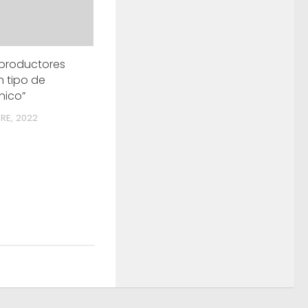
s productores
n tipo de
nico”
RE, 2022