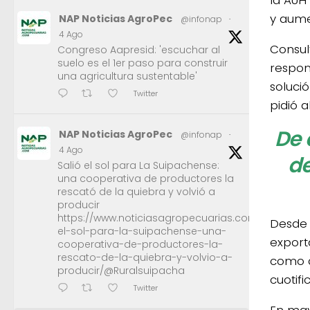
y aume
NAP Noticias AgroPec
@infonap
·
4 Ago
Consul
Congreso Aapresid: 'escuchar al
suelo es el 1er paso para construir
respon
una agricultura sustentable'
soluci
Twitter
pidió 
De 
NAP Noticias AgroPec
@infonap
·
4 Ago
de
Salió el sol para La Suipachense:
una cooperativa de productores la
rescató de la quiebra y volvió a
producir
https://www.noticiasagropecuarias.com/2026/08/0
Desde 
el-sol-para-la-suipachense-una-
export
cooperativa-de-productores-la-
rescato-de-la-quiebra-y-volvio-a-
como d
producir/@Ruralsuipacha
cuotif
Twitter